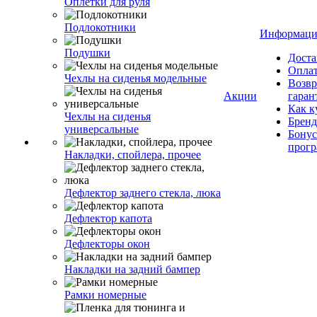
Оплетки для руля
Подлокотники
Информаци
Подушки
Доста
Опла
Чехлы на сиденья модельные
Возвр
Акции
гаран
Как к
Чехлы на сиденья
Брен
универсальные
Бонус
прог
Накладки, спойлера, прочее
Дефлектор заднего стекла, люка
Дефлектор капота
Дефлекторы окон
Накладки на задний бампер
Рамки номерные