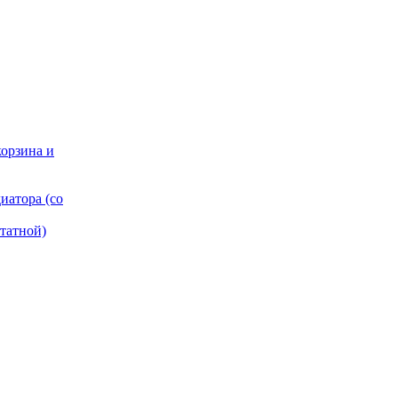
корзина и
иатора (со
татной)