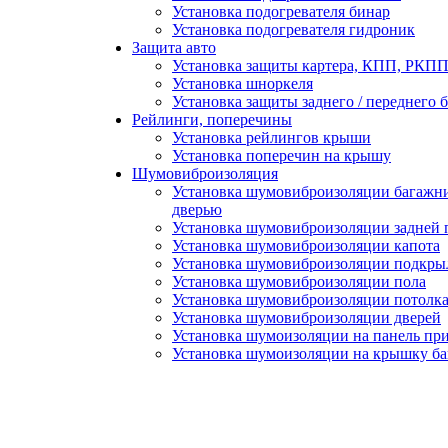
Установка подогревателя бинар
Установка подогревателя гидроник
Защита авто
Установка защиты картера, КПП, РКПП 
Установка шноркеля
Установка защиты заднего / переднего 
Рейлинги, поперечины
Установка рейлингов крыши
Установка поперечин на крышу
Шумовиброизоляция
Установка шумовиброизоляции багажни
дверью
Установка шумовиброизоляции задней 
Установка шумовиброизоляции капота
Установка шумовиброизоляции подкры
Установка шумовиброизоляции пола
Установка шумовиброизоляции потолк
Установка шумовиброизоляции дверей
Установка шумоизоляции на панель пр
Установка шумоизоляции на крышку б