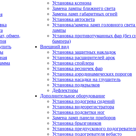
Установка ксенона
Замена лампы ближнего света
Замена ламп габаритных огней
я
Установка автосвета
вка
Установка/замена ламп головного свет
та
лампы
ат, обмен,
Установка противотуманных фар (без с
тия
бампера)
упить
Внешний вид
ды
Установка защитных накладок
ная
Установка расширителей арок
рамма
Установка спойлера
Установка ресничек фар
Установка аэродинамических порогов
Установка насадки на глушитель
Установка подкрылков
Дефлекторы
Дополнительное оборудование
Установка подогрева сидений
Установка видеорегистратора
Установка подсветки ног
Замена ламп панели приборов
Установка брызговиков
Установка предпускового подогревател
Установка подогревателя вебасто