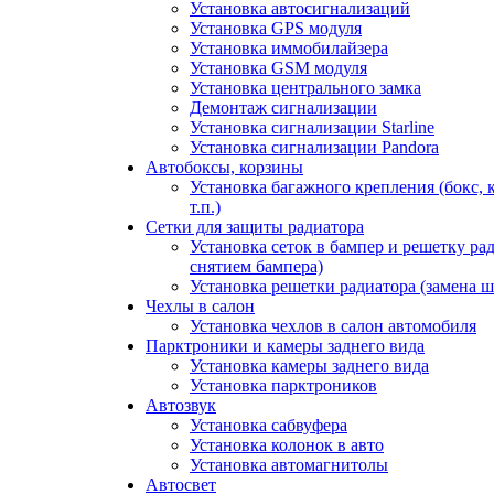
Установка автосигнализаций
Установка GPS модуля
Установка иммобилайзера
Установка GSM модуля
Установка центрального замка
Демонтаж сигнализации
Установка сигнализации Starline
Установка сигнализации Pandora
Автобоксы, корзины
Установка багажного крепления (бокс, 
т.п.)
Сетки для защиты радиатора
Установка сеток в бампер и решетку рад
снятием бампера)
Установка решетки радиатора (замена ш
Чехлы в салон
Установка чехлов в салон автомобиля
Парктроники и камеры заднего вида
Установка камеры заднего вида
Установка парктроников
Автозвук
Установка сабвуфера
Установка колонок в авто
Установка автомагнитолы
Автосвет