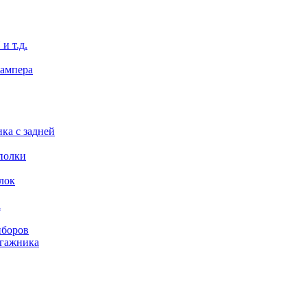
и т.д.
бампера
ка с задней
полки
лок
а
иборов
агажника