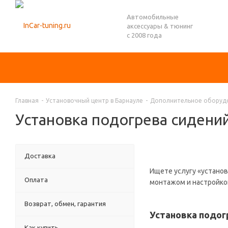
Автомобильные
аксессуары & тюнинг
с 2008 года
Главная
-
Установочный центр в Барнауле
-
Дополнительное оборудо
Установка подогрева сидений
Доставка
Ищете услугу «устано
Оплата
монтажом и настройкой
Возврат, обмен, гарантия
Установка подогр
Как купить