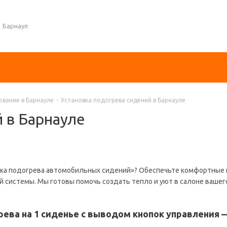
Барнаул
вание в Барнауле
-
Установка подогрева сидений в Барнауле
 в Барнауле
вка подогрева автомобильных сидений»? Обеспечьте комфортные 
 системы. Мы готовы помочь создать тепло и уют в салоне вашего
ева на 1 сиденье с выводом кнопок управления —