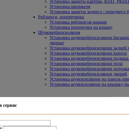
Установка защиты картера, КПП, РКПП 
Установка шноркеля
Установка защиты заднего / переднего 
Рейлинги, поперечины
Установка рейлингов крыши
Установка поперечин на крышу
Шумовиброизоляция
Установка шумовиброизоляции багажни
дверью
Установка шумовиброизоляции задней 
Установка шумовиброизоляции капота
Установка шумовиброизоляции подкры
Установка шумовиброизоляции пола
Установка шумовиброизоляции потолк
Установка шумовиброизоляции дверей
Установка шумоизоляции на панель пр
Установка шумоизоляции на крышку б
в сервис
*