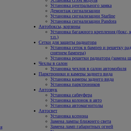
Установка GSM модуля
Установка центрального замка
Демонтаж сигнализации
Установка сигнализации Starline
Установка сигнализации Pandora
Автобоксы, корзины
Установка багажного крепления (бокс, 
т.п.)
Сетки для защиты радиатора
Установка сеток в бампер и решетку рад
снятием бампера)
Установка решетки радиатора (замена ш
Чехлы в салон
Установка чехлов в салон автомобиля
Парктроники и камеры заднего вида
Установка камеры заднего вида
Установка парктроников
Автозвук
Установка сабвуфера
Установка колонок в авто
Установка автомагнитолы
Автосвет
Установка ксенона
Замена лампы ближнего света
Замена ламп габаритных огней
я