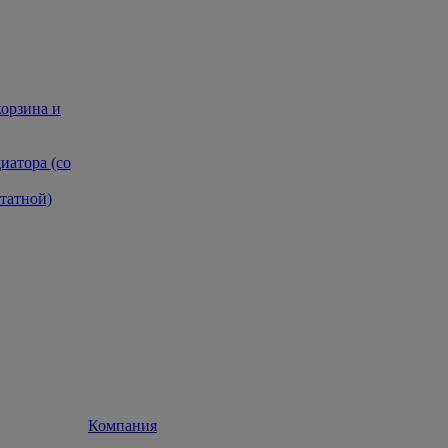
корзина и
иатора (со
татной)
Компания