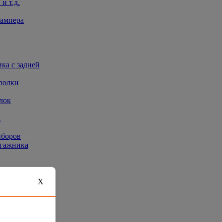
и т.д.
бампера
ка с задней
полки
лок
а
иборов
агажника
X