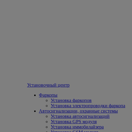
Установочный центр
Фаркопы
Установка фаркопов
Установка электропроводки фаркопа
Автосигнализации, охранные системы
Установка автосигнализаций
Установка GPS модуля
Установка иммобилайзера