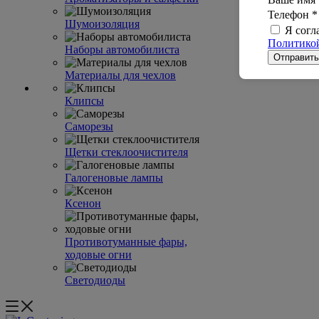
Телефон
*
Шумоизоляция
Я согл
Политикой
Наборы автомобилиста
Материалы для чехлов
Клипсы
Саморезы
Щетки стеклоочистителя
Галогеновые лампы
Ксенон
Противотуманные фары,
ходовые огни
Светодиоды