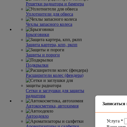
Решетки радиатора и бампера
Уплотнители для обвеса
Чехлы запасного колеса
Брызговики
Защита картера, кпп, ркпп
Защиты и пороги
Подкрылки
Расширители колес (фендера)
Сетки и заглушки для защиты
радиатора
Записаться 
Автокосметика, автохимия
Автоодеяло
Услуга
*
Ароматизаторы и салфетки
Ваше имя