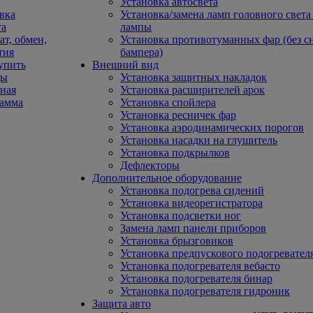
Установка автосвета
вка
Установка/замена ламп головного свет
та
лампы
ат, обмен,
Установка противотуманных фар (без с
тия
бампера)
упить
Внешний вид
ды
Установка защитных накладок
ная
Установка расширителей арок
рамма
Установка спойлера
Установка ресничек фар
Установка аэродинамических порогов
Установка насадки на глушитель
Установка подкрылков
Дефлекторы
Дополнительное оборудование
Установка подогрева сидений
Установка видеорегистратора
Установка подсветки ног
Замена ламп панели приборов
Установка брызговиков
Установка предпускового подогревател
Установка подогревателя вебасто
Установка подогревателя бинар
Установка подогревателя гидроник
Защита авто