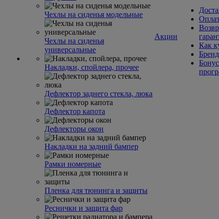
Доста
Чехлы на сиденья модельные
Опла
Возвр
Акции
гаран
Чехлы на сиденья
Как к
универсальные
Брен
Бонус
Накладки, спойлера, прочее
прог
Дефлектор заднего стекла, люка
Дефлектор капота
Дефлекторы окон
Накладки на задний бампер
Рамки номерные
Пленка для тюнинга и защиты
Реснички и защита фар