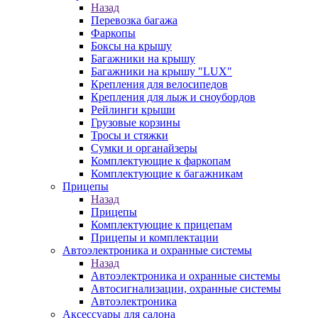
Назад
Перевозка багажа
Фаркопы
Боксы на крышу
Багажники на крышу
Багажники на крышу "LUX"
Крепления для велосипедов
Крепления для лыж и сноубордов
Рейлинги крыши
Грузовые корзины
Тросы и стяжки
Сумки и органайзеры
Комплектующие к фаркопам
Комплектующие к багажникам
Прицепы
Назад
Прицепы
Комплектующие к прицепам
Прицепы и комплектации
Автоэлектроника и охранные системы
Назад
Автоэлектроника и охранные системы
Автосигнализации, охранные системы
Автоэлектроника
Аксессуары для салона