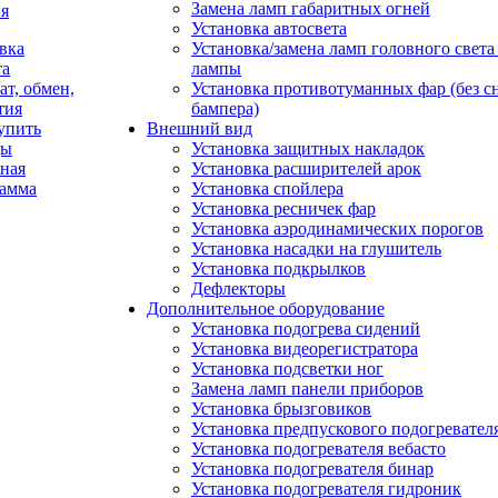
Замена ламп габаритных огней
я
Установка автосвета
вка
Установка/замена ламп головного свет
та
лампы
ат, обмен,
Установка противотуманных фар (без с
тия
бампера)
упить
Внешний вид
ды
Установка защитных накладок
ная
Установка расширителей арок
рамма
Установка спойлера
Установка ресничек фар
Установка аэродинамических порогов
Установка насадки на глушитель
Установка подкрылков
Дефлекторы
Дополнительное оборудование
Установка подогрева сидений
Установка видеорегистратора
Установка подсветки ног
Замена ламп панели приборов
Установка брызговиков
Установка предпускового подогревател
Установка подогревателя вебасто
Установка подогревателя бинар
Установка подогревателя гидроник