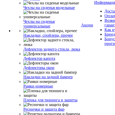
Информаци
Чехлы на сиденья модельные
Доста
Опла
Возвр
Чехлы на сиденья
Акции
гаран
универсальные
Как к
Брен
Накладки, спойлера, прочее
Бонус
прог
Дефлектор заднего стекла, люка
Дефлектор капота
Дефлекторы окон
Накладки на задний бампер
Рамки номерные
Пленка для тюнинга и защиты
Реснички и защита фар