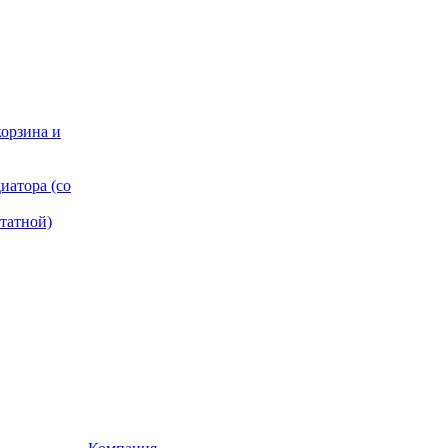
корзина и
иатора (со
татной)