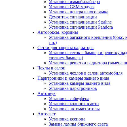
Установка иммобилайзера
Установка GSM модуля
Установка центрального замка
Демонтаж сигнализации
Установка сигнализации Starline
Установка сигнализации Pandora
Автобоксы, корзины
Установка багажного крепления (бокс, 
т.п.)
Сетки для защиты радиатора
Установка сеток в бампер и решетку рад
снятием бампера)
Установка решетки радиатора (замена ш
Чехлы в салон
Установка чехлов в салон автомобиля
Парктроники и камеры заднего вида
Установка камеры заднего вида
Установка парктроников
Автозвук
Установка сабвуфера
Установка колонок в авто
Установка автомагнитолы
Автосвет
Установка ксенона
Замена лампы ближнего света