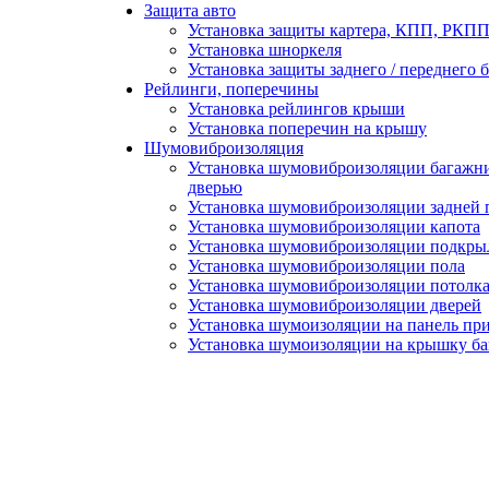
Защита авто
Установка защиты картера, КПП, РКПП 
Установка шноркеля
Установка защиты заднего / переднего 
Рейлинги, поперечины
Установка рейлингов крыши
Установка поперечин на крышу
Шумовиброизоляция
Установка шумовиброизоляции багажни
дверью
Установка шумовиброизоляции задней 
Установка шумовиброизоляции капота
Установка шумовиброизоляции подкры
Установка шумовиброизоляции пола
Установка шумовиброизоляции потолк
Установка шумовиброизоляции дверей
Установка шумоизоляции на панель пр
Установка шумоизоляции на крышку б