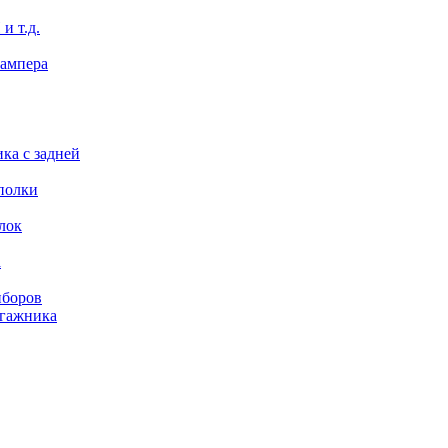
и т.д.
бампера
ка с задней
полки
лок
а
иборов
агажника