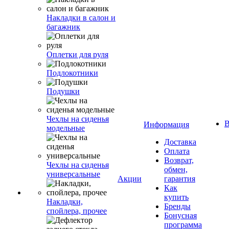
Накладки в салон и
багажник
Оплетки для руля
Подлокотники
Подушки
Чехлы на сиденья
В
Информация
модельные
Доставка
Оплата
Возврат,
Чехлы на сиденья
обмен,
универсальные
Акции
гарантия
Как
купить
Накладки,
Бренды
спойлера, прочее
Бонусная
программа