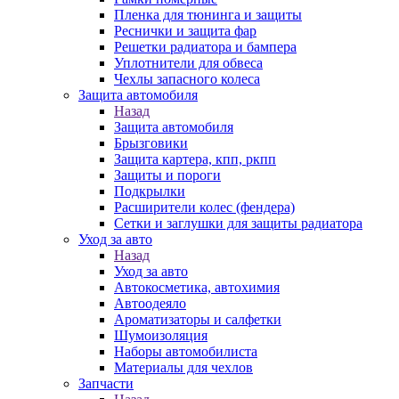
Пленка для тюнинга и защиты
Реснички и защита фар
Решетки радиатора и бампера
Уплотнители для обвеса
Чехлы запасного колеса
Защита автомобиля
Назад
Защита автомобиля
Брызговики
Защита картера, кпп, ркпп
Защиты и пороги
Подкрылки
Расширители колес (фендера)
Сетки и заглушки для защиты радиатора
Уход за авто
Назад
Уход за авто
Автокосметика, автохимия
Автоодеяло
Ароматизаторы и салфетки
Шумоизоляция
Наборы автомобилиста
Материалы для чехлов
Запчасти