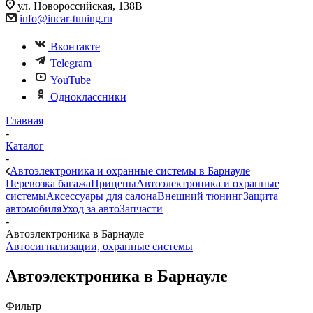
ул. Новороссийская, 138В
info@incar-tuning.ru
Вконтакте
Telegram
YouTube
Одноклассники
Главная
-
Каталог
-
Автоэлектроника и охранные системы в Барнауле
Перевозка багажа
Прицепы
Автоэлектроника и охранные
системы
Аксессуары для салона
Внешний тюнинг
Защита
автомобиля
Уход за авто
Запчасти
-
Автоэлектроника в Барнауле
Автосигнализации, охранные системы
Автоэлектроника в Барнауле
Фильтр