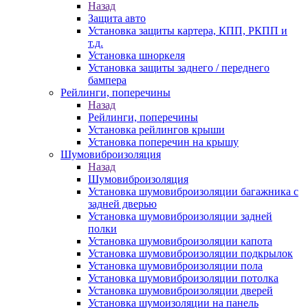
Назад
Защита авто
Установка защиты картера, КПП, РКПП и
т.д.
Установка шноркеля
Установка защиты заднего / переднего
бампера
Рейлинги, поперечины
Назад
Рейлинги, поперечины
Установка рейлингов крыши
Установка поперечин на крышу
Шумовиброизоляция
Назад
Шумовиброизоляция
Установка шумовиброизоляции багажника с
задней дверью
Установка шумовиброизоляции задней
полки
Установка шумовиброизоляции капота
Установка шумовиброизоляции подкрылок
Установка шумовиброизоляции пола
Установка шумовиброизоляции потолка
Установка шумовиброизоляции дверей
Установка шумоизоляции на панель