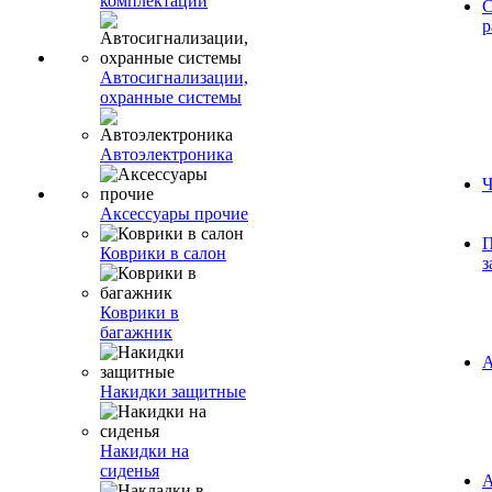
комплектации
С
р
Автосигнализации,
охранные системы
Автоэлектроника
Ч
Аксессуары прочие
П
Коврики в салон
з
Коврики в
багажник
А
Накидки защитные
Накидки на
сиденья
А