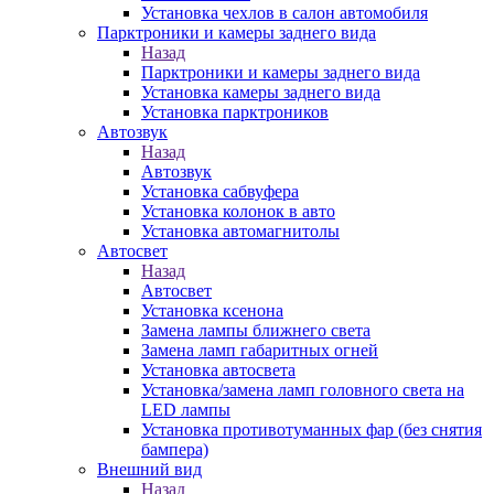
Установка чехлов в салон автомобиля
Парктроники и камеры заднего вида
Назад
Парктроники и камеры заднего вида
Установка камеры заднего вида
Установка парктроников
Автозвук
Назад
Автозвук
Установка сабвуфера
Установка колонок в авто
Установка автомагнитолы
Автосвет
Назад
Автосвет
Установка ксенона
Замена лампы ближнего света
Замена ламп габаритных огней
Установка автосвета
Установка/замена ламп головного света на
LED лампы
Установка противотуманных фар (без снятия
бампера)
Внешний вид
Назад