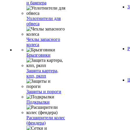
и бампера
З
Уплотнители для
обвеса
Чехлы запасного
колеса
Р
Брызговики
Защита картера,
кпп, ркпп
Ш
Защиты и пороги
Подкрылки
Расширители колес
(фендера)