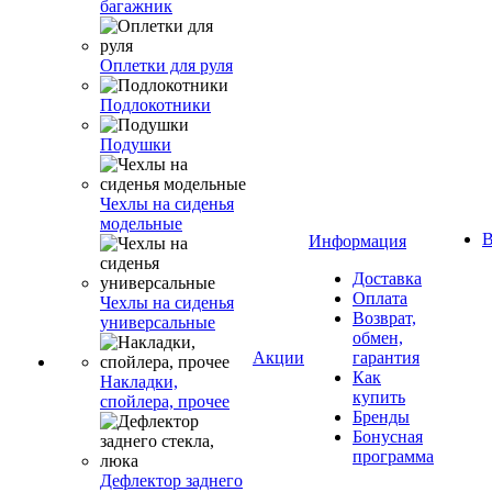
багажник
Оплетки для руля
Подлокотники
Подушки
Чехлы на сиденья
модельные
В
Информация
Доставка
Оплата
Чехлы на сиденья
Возврат,
универсальные
обмен,
Акции
гарантия
Как
Накладки,
купить
спойлера, прочее
Бренды
Бонусная
программа
Дефлектор заднего