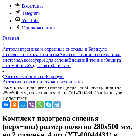
Вконтакте
Telegram
YouTube
Одноклассники
Главная
-
Автоэлектроника и охранные системы в Барнауле
Перевозка багажа
Прицепы
Автоэлектроника и охранные
системы
Аксессуары для салона
Внешний тюнинг
Защита
автомобиля
Уход за авто
Запчасти
-
Автоэлектроника в Барнауле
Автосигнализации, охранные системы
-
Комплект подогрева сиденья (верх+низ) размер полотна
280х500 мм, на 2 сиденья, 4 шт (УТ-00044431) в Барнауле
Поделиться
Комплект подогрева сиденья
(верх+низ) размер полотна 280х500 мм,
на 2 сиденья, 4 шт (УТ-00044431) в