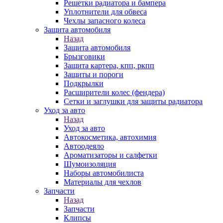
Решетки радиатора и бампера
Уплотнители для обвеса
Чехлы запасного колеса
Защита автомобиля
Назад
Защита автомобиля
Брызговики
Защита картера, кпп, ркпп
Защиты и пороги
Подкрылки
Расширители колес (фендера)
Сетки и заглушки для защиты радиатора
Уход за авто
Назад
Уход за авто
Автокосметика, автохимия
Автоодеяло
Ароматизаторы и салфетки
Шумоизоляция
Наборы автомобилиста
Материалы для чехлов
Запчасти
Назад
Запчасти
Клипсы