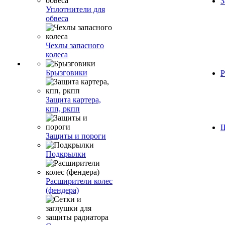
З
Уплотнители для
обвеса
Чехлы запасного
колеса
Брызговики
Р
Защита картера,
кпп, ркпп
Ш
Защиты и пороги
Подкрылки
Расширители колес
(фендера)