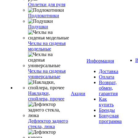
Оплетки для руля
Подлокотники
Подушки
Чехлы на сиденья
модельные
В
Информация
Чехлы на сиденья
Доставка
универсальные
Оплата
Возврат,
обмен,
Накладки,
Акции
гарантия
спойлера, прочее
Как
купить
Бренды
Бонусная
Дефлектор заднего
программа
стекла, люка