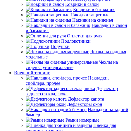
Коврики в салон
Коврики в багажник
Накидки защитные
Накидки на сиденья
Накладки в салон
и багажник
Оплетки для руля
Подлокотники
Подушки
Чехлы на сиденья
модельные
Чехлы на
сиденья универсальные
Внешний тюнинг
Накладки,
спойлера, прочее
Дефлектор
заднего стекла, люка
Дефлектор капота
Дефлекторы окон
Накладки на задний
бампер
Рамки номерные
Пленка для
тюнинга и защиты