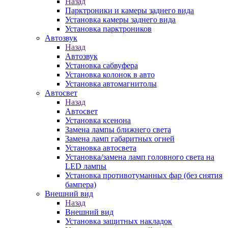
Назад
Парктроники и камеры заднего вида
Установка камеры заднего вида
Установка парктроников
Автозвук
Назад
Автозвук
Установка сабвуфера
Установка колонок в авто
Установка автомагнитолы
Автосвет
Назад
Автосвет
Установка ксенона
Замена лампы ближнего света
Замена ламп габаритных огней
Установка автосвета
Установка/замена ламп головного света на
LED лампы
Установка противотуманных фар (без снятия
бампера)
Внешний вид
Назад
Внешний вид
Установка защитных накладок