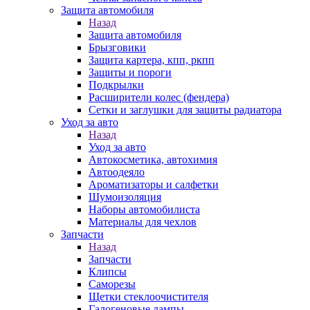
Защита автомобиля
Назад
Защита автомобиля
Брызговики
Защита картера, кпп, ркпп
Защиты и пороги
Подкрылки
Расширители колес (фендера)
Сетки и заглушки для защиты радиатора
Уход за авто
Назад
Уход за авто
Автокосметика, автохимия
Автоодеяло
Ароматизаторы и салфетки
Шумоизоляция
Наборы автомобилиста
Материалы для чехлов
Запчасти
Назад
Запчасти
Клипсы
Саморезы
Щетки стеклоочистителя
Галогеновые лампы