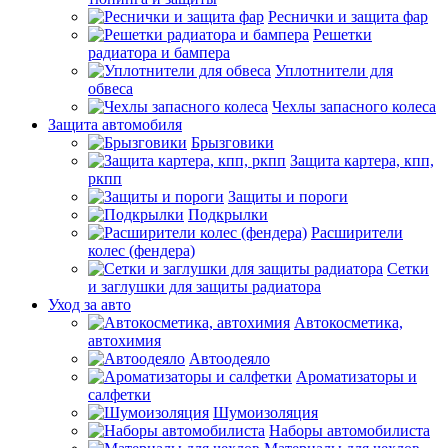
Реснички и защита фар
Решетки
радиатора и бампера
Уплотнители для
обвеса
Чехлы запасного колеса
Защита автомобиля
Брызговики
Защита картера, кпп,
ркпп
Защиты и пороги
Подкрылки
Расширители
колес (фендера)
Сетки
и заглушки для защиты радиатора
Уход за авто
Автокосметика,
автохимия
Автоодеяло
Ароматизаторы и
салфетки
Шумоизоляция
Наборы автомобилиста