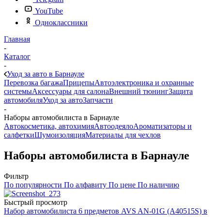
YouTube
Одноклассники
Главная
-
Каталог
-
Уход за авто в Барнауле
Перевозка багажа
Прицепы
Автоэлектроника и охранные
системы
Аксессуары для салона
Внешний тюнинг
Защита
автомобиля
Уход за авто
Запчасти
-
Наборы автомобилиста в Барнауле
Автокосметика, автохимия
Автоодеяло
Ароматизаторы и
салфетки
Шумоизоляция
Материалы для чехлов
Наборы автомобилиста в Барнауле
Фильтр
По популярности
По алфавиту
По цене
По наличию
Быстрый просмотр
Набор автомобилиста 6 предметов AVS AN-01G (A40515S) в