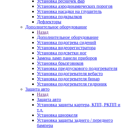
Установка ресничек фар
Установка аэродинамических порогов
Установка насадки на глушитель
Установка подкрылков
Дефлекторы
Дополнительное оборудование
Назад
Дополнительное оборудование
Установка подогрева сидений
Установка видеорегистратора
Установка подсветки ног
Замена ламп панели приборов
Установка брызговиков
Установка предпускового подогревателя
Установка подогревателя вебасто
Установка подогревателя бинар
Установка подогревателя гидроник
Защита авто
Назад
Защита авто
Установка защиты картера, КПП, РКПП и
т.д.
Установка шноркеля
Установка защиты заднего / переднего
бампера