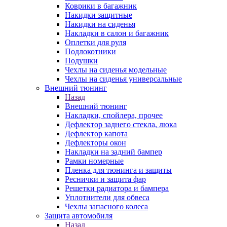
Коврики в багажник
Накидки защитные
Накидки на сиденья
Накладки в салон и багажник
Оплетки для руля
Подлокотники
Подушки
Чехлы на сиденья модельные
Чехлы на сиденья универсальные
Внешний тюнинг
Назад
Внешний тюнинг
Накладки, спойлера, прочее
Дефлектор заднего стекла, люка
Дефлектор капота
Дефлекторы окон
Накладки на задний бампер
Рамки номерные
Пленка для тюнинга и защиты
Реснички и защита фар
Решетки радиатора и бампера
Уплотнители для обвеса
Чехлы запасного колеса
Защита автомобиля
Назад