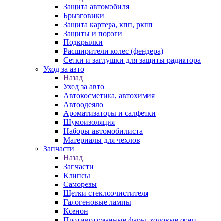
Защита автомобиля
Брызговики
Защита картера, кпп, ркпп
Защиты и пороги
Подкрылки
Расширители колес (фендера)
Сетки и заглушки для защиты радиатора
Уход за авто
Назад
Уход за авто
Автокосметика, автохимия
Автоодеяло
Ароматизаторы и салфетки
Шумоизоляция
Наборы автомобилиста
Материалы для чехлов
Запчасти
Назад
Запчасти
Клипсы
Саморезы
Щетки стеклоочистителя
Галогеновые лампы
Ксенон
Противотуманные фары, ходовые огни