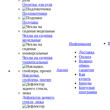
Оплетки для руля
Подлокотники
Подушки
Чехлы на сиденья
модельные
В
Информация
Доставка
Оплата
Чехлы на сиденья
Возврат,
универсальные
обмен,
Акции
гарантия
Как
Накладки,
купить
спойлера, прочее
Бренды
Бонусная
программа
Дефлектор заднего
стекла, люка