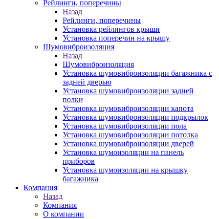
Рейлинги, поперечины
Назад
Рейлинги, поперечины
Установка рейлингов крыши
Установка поперечин на крышу
Шумовиброизоляция
Назад
Шумовиброизоляция
Установка шумовиброизоляции багажника с
задней дверью
Установка шумовиброизоляции задней
полки
Установка шумовиброизоляции капота
Установка шумовиброизоляции подкрылок
Установка шумовиброизоляции пола
Установка шумовиброизоляции потолка
Установка шумовиброизоляции дверей
Установка шумоизоляции на панель
приборов
Установка шумоизоляции на крышку
багажника
Компания
Назад
Компания
О компании