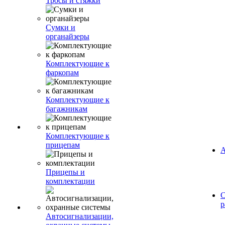
Тросы и стяжки
Сумки и
органайзеры
Комплектующие к
фаркопам
Комплектующие к
багажникам
Комплектующие к
прицепам
А
Прицепы и
комплектации
С
р
Автосигнализации,