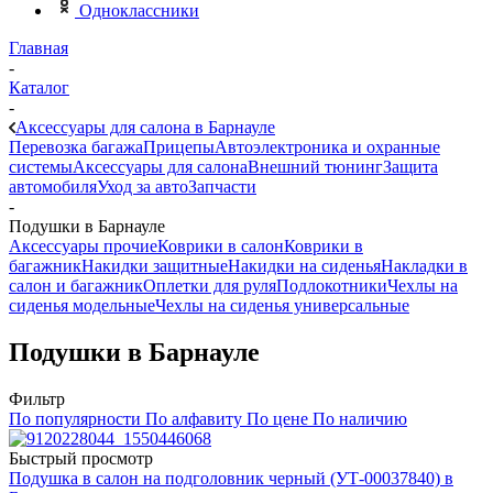
Одноклассники
Главная
-
Каталог
-
Аксессуары для салона в Барнауле
Перевозка багажа
Прицепы
Автоэлектроника и охранные
системы
Аксессуары для салона
Внешний тюнинг
Защита
автомобиля
Уход за авто
Запчасти
-
Подушки в Барнауле
Аксессуары прочие
Коврики в салон
Коврики в
багажник
Накидки защитные
Накидки на сиденья
Накладки в
салон и багажник
Оплетки для руля
Подлокотники
Чехлы на
сиденья модельные
Чехлы на сиденья универсальные
Подушки в Барнауле
Фильтр
По популярности
По алфавиту
По цене
По наличию
Быстрый просмотр
Подушка в салон на подголовник черный (УТ-00037840) в