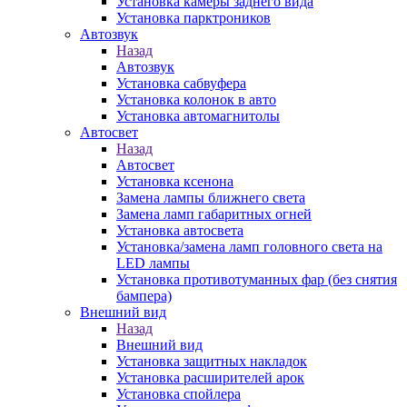
Установка камеры заднего вида
Установка парктроников
Автозвук
Назад
Автозвук
Установка сабвуфера
Установка колонок в авто
Установка автомагнитолы
Автосвет
Назад
Автосвет
Установка ксенона
Замена лампы ближнего света
Замена ламп габаритных огней
Установка автосвета
Установка/замена ламп головного света на
LED лампы
Установка противотуманных фар (без снятия
бампера)
Внешний вид
Назад
Внешний вид
Установка защитных накладок
Установка расширителей арок
Установка спойлера