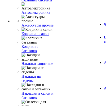
охранные системы
Автоэлектроника
Ч
Аксессуары прочие
Коврики в салон
П
з
Коврики в
багажник
А
Накидки защитные
Накидки на
сиденья
А
Накладки в салон и
багажник