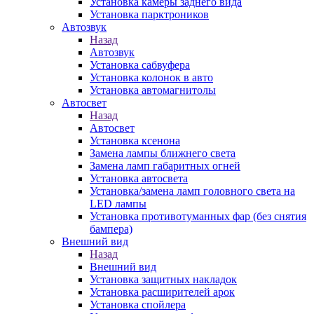
Установка камеры заднего вида
Установка парктроников
Автозвук
Назад
Автозвук
Установка сабвуфера
Установка колонок в авто
Установка автомагнитолы
Автосвет
Назад
Автосвет
Установка ксенона
Замена лампы ближнего света
Замена ламп габаритных огней
Установка автосвета
Установка/замена ламп головного света на
LED лампы
Установка противотуманных фар (без снятия
бампера)
Внешний вид
Назад
Внешний вид
Установка защитных накладок
Установка расширителей арок
Установка спойлера