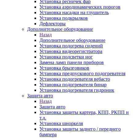
Установка ресничек фар
Установка аэродинамических порогов
Установка насадки на глушитель
Установка подкрылков
Дефлекторы
Дополнительное оборудование
Назад
Дополнительное оборудование
Установка подогрева сидений
Установка видеорегистратора
Установка подсветки ног
Замена ламп панели приборов
Установка брызговиков
Установка предпускового подогревателя
Установка подогревателя вебасто
Установка подогревателя бинар
Установка подогревателя гидроник
Защита авто
Назад
Защита авто
Установка защиты картера, КПП, РКПП и
т.д.
Установка шноркеля
Установка защиты заднего / переднего
бампера