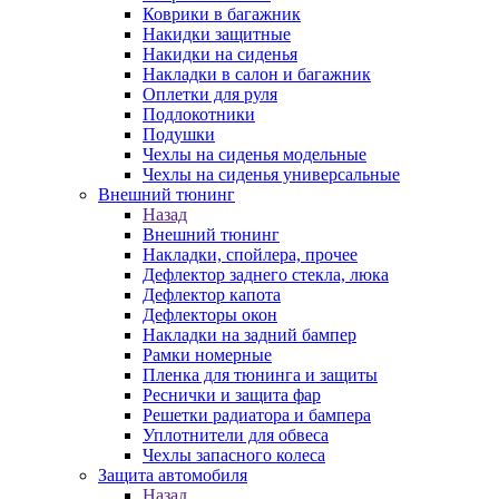
Коврики в багажник
Накидки защитные
Накидки на сиденья
Накладки в салон и багажник
Оплетки для руля
Подлокотники
Подушки
Чехлы на сиденья модельные
Чехлы на сиденья универсальные
Внешний тюнинг
Назад
Внешний тюнинг
Накладки, спойлера, прочее
Дефлектор заднего стекла, люка
Дефлектор капота
Дефлекторы окон
Накладки на задний бампер
Рамки номерные
Пленка для тюнинга и защиты
Реснички и защита фар
Решетки радиатора и бампера
Уплотнители для обвеса
Чехлы запасного колеса
Защита автомобиля
Назад