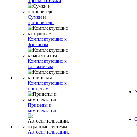
Тросы и стяжки
Сумки и
органайзеры
Комплектующие к
фаркопам
Комплектующие к
багажникам
Комплектующие к
прицепам
А
Прицепы и
комплектации
С
р
Автосигнализации,