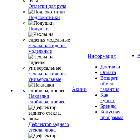
Оплетки для руля
Подлокотники
Подушки
Чехлы на сиденья
модельные
В
Информация
Доставка
Оплата
Чехлы на сиденья
Возврат,
универсальные
обмен,
Акции
гарантия
Как
Накладки,
купить
спойлера, прочее
Бренды
Бонусная
программа
Дефлектор заднего
стекла, люка