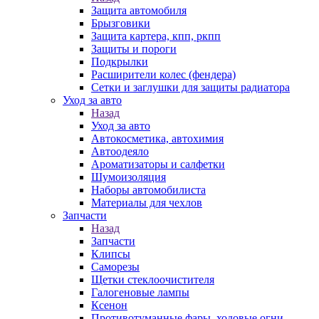
Защита автомобиля
Брызговики
Защита картера, кпп, ркпп
Защиты и пороги
Подкрылки
Расширители колес (фендера)
Сетки и заглушки для защиты радиатора
Уход за авто
Назад
Уход за авто
Автокосметика, автохимия
Автоодеяло
Ароматизаторы и салфетки
Шумоизоляция
Наборы автомобилиста
Материалы для чехлов
Запчасти
Назад
Запчасти
Клипсы
Саморезы
Щетки стеклоочистителя
Галогеновые лампы
Ксенон
Противотуманные фары, ходовые огни