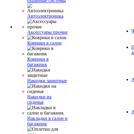
охранные системы
Автоэлектроника
Ч
Аксессуары прочие
Коврики в салон
П
з
Коврики в
багажник
А
Накидки защитные
Накидки на
сиденья
А
Накладки в салон и
багажник