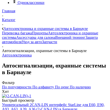
Одноклассники
Главная
-
Каталог
-
Автоэлектроника и охранные системы в Барнауле
Перевозка багажа
Прицепы
Автоэлектроника и охранные
системы
Аксессуары для салона
Внешний тюнинг
Защита
автомобиля
Уход за авто
Запчасти
-
Автосигнализации, охранные системы в Барнауле
Автоэлектроника
Автосигнализации, охранные системы
в Барнауле
Фильтр
По популярности
По алфавиту
По цене
По наличию
Хит
Быстрый просмотр
Универсальный 2CAN-LIN интерфейс StarLine для Е60, Е90,
А93, А63, А39, А36 (2-CAN-LIN) в Барнауле