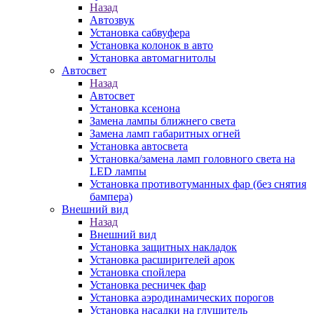
Назад
Автозвук
Установка сабвуфера
Установка колонок в авто
Установка автомагнитолы
Автосвет
Назад
Автосвет
Установка ксенона
Замена лампы ближнего света
Замена ламп габаритных огней
Установка автосвета
Установка/замена ламп головного света на
LED лампы
Установка противотуманных фар (без снятия
бампера)
Внешний вид
Назад
Внешний вид
Установка защитных накладок
Установка расширителей арок
Установка спойлера
Установка ресничек фар
Установка аэродинамических порогов
Установка насадки на глушитель