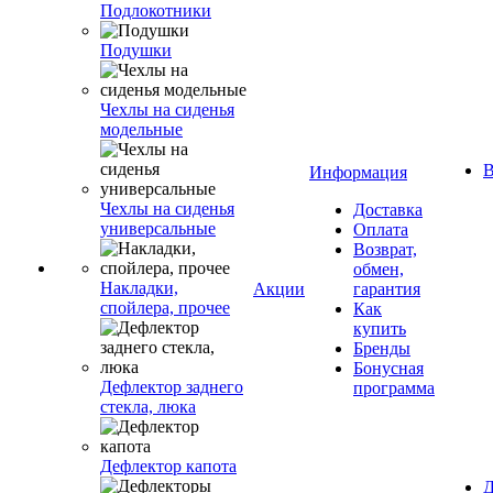
Подлокотники
Подушки
Чехлы на сиденья
модельные
В
Информация
Чехлы на сиденья
Доставка
универсальные
Оплата
Возврат,
обмен,
Накладки,
Акции
гарантия
спойлера, прочее
Как
купить
Бренды
Бонусная
Дефлектор заднего
программа
стекла, люка
Дефлектор капота
Д