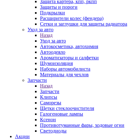
Защита картера, кпп, ркпп
Защиты и пороги
Подкрылки
Расширители колес (фендера)
Сетки и заглушки для защиты радиатора
Уход за авто
Назад
Уход за авто
Автокосметика, автохимия
Автоодеяло
Ароматизаторы и салфетки
Шумоизоляция
Наборы автомобилиста
Материалы для чехлов
Запчасти
Назад
Запчасти
Клипсы
Саморезы
Щетки стеклоочистителя
Галогеновые лампы
Ксенон
Противотуманные фары, ходовые огни
Светодиоды
Акции