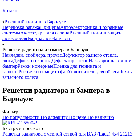
-
Каталог
-
Внешний тюнинг в Барнауле
Перевозка багажа
Прицепы
Автоэлектроника и охранные
системы
Аксессуары для салона
Внешний тюнинг
Защита
автомобиля
Уход за авто
Запчасти
-
Решетки радиатора и бампера в Барнауле
Накладки, спойлера, прочее
Дефлектор заднего стекла,
люка
Дефлектор капота
Дефлекторы окон
Накладки на задний
бампер
Рамки номерные
Пленка для тюнинга и
защиты
Реснички и защита фар
Уплотнители для обвеса
Чехлы
запасного колеса
Решетки радиатора и бампера в
Барнауле
Фильтр
По популярности
По алфавиту
По цене
По наличию
Быстрый просмотр
Решетка радиатора с черной сеткой для ВАЗ (Lada) 4x4 21213