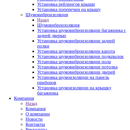
Установка рейлингов крыши
Установка поперечин на крышу
Шумовиброизоляция
Назад
Шумовиброизоляция
Установка шумовиброизоляции багажника с
задней дверью
Установка шумовиброизоляции задней
полки
Установка шумовиброизоляции капота
Установка шумовиброизоляции подкрылок
Установка шумовиброизоляции пола
Установка шумовиброизоляции потолка
Установка шумовиброизоляции дверей
Установка шумоизоляции на панель
приборов
Установка шумоизоляции на крышку
багажника
Компания
Назад
Компания
О компании
Новости
Контакты
Реквизиты