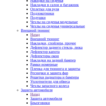
Накидки на сиденья
Накладки в салон и багажник
Оплетки для руля
Подлокотники
Подушки
Чехлы на сиденья модельные
Чехлы на сиденья универсальные
Внешний тюнинг
Назад
Внешний тюнинг
Накладки, спойлера, прочее
Дефлектор заднего стекла, люка
Дефлектор капота
Дефлекторы окон
Накладки на задний бампер
Рамки номерные
Пленка для тюнинга и защиты
Реснички и защита фар
Решетки радиатора и бампера
Уплотнители для обвеса
Чехлы запасного колеса
Защита автомобиля
Назад
Защита автомобиля
Брызговики