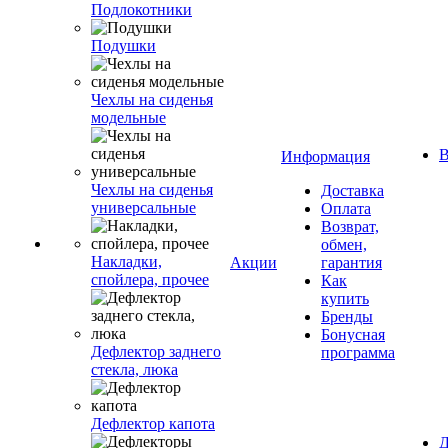
Подлокотники
Подушки
Чехлы на сиденья
модельные
В
Информация
Чехлы на сиденья
Доставка
универсальные
Оплата
Возврат,
обмен,
Накладки,
Акции
гарантия
спойлера, прочее
Как
купить
Бренды
Бонусная
Дефлектор заднего
программа
стекла, люка
Дефлектор капота
Д