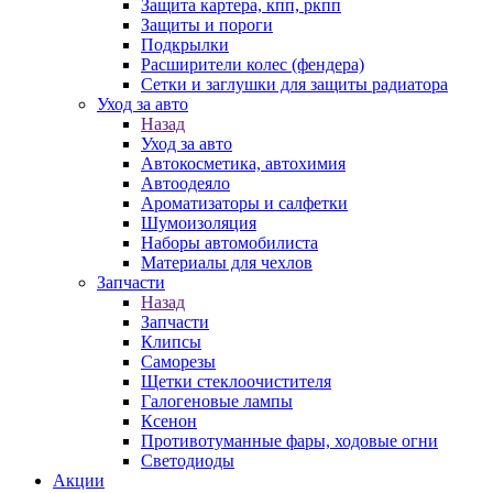
Защита картера, кпп, ркпп
Защиты и пороги
Подкрылки
Расширители колес (фендера)
Сетки и заглушки для защиты радиатора
Уход за авто
Назад
Уход за авто
Автокосметика, автохимия
Автоодеяло
Ароматизаторы и салфетки
Шумоизоляция
Наборы автомобилиста
Материалы для чехлов
Запчасти
Назад
Запчасти
Клипсы
Саморезы
Щетки стеклоочистителя
Галогеновые лампы
Ксенон
Противотуманные фары, ходовые огни
Светодиоды
Акции