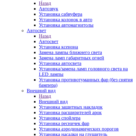
Назад
Автозвук
Установка сабвуфера
Установка колонок в авто
Установка автомагнитолы
Автосвет
Назад
Автосвет
Установка ксенона
Замена лампы ближнего света
Замена ламп габаритных огней
Установка автосвета
Установка/замена ламп головного света на
LED лампы
Установка противотуманных фар (без снятия
бампера)
Внешний вид
Назад
Внешний вид
Установка защитных накладок
Установка расширителей арок
Установка спойлера
Установка ресничек фар
Установка аэродинамических порогов
Установка насадки на глушитель