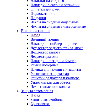
Накидки на сиденья
Накладки в салон и багажник
Оплетки для руля
Подлокотники
Подушки
Чехлы на сиденья модельные
Чехлы на сиденья универсальные
Внешний тюнинг
Назад
Внешний тюнинг
Накладки, спойлера, прочее
Дефлектор заднего стекла, люка
Дефлектор капота
Дефлекторы окон
Накладки на задний бампер
Рамки номерные
Пленка для тюнинга и защиты
Реснички и защита фар
Решетки радиатора и бампера
Уплотнители для обвеса
Чехлы запасного колеса
Защита автомобиля
Назад
Защита автомобиля
Брызговики