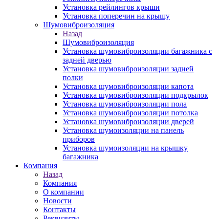
Установка рейлингов крыши
Установка поперечин на крышу
Шумовиброизоляция
Назад
Шумовиброизоляция
Установка шумовиброизоляции багажника с
задней дверью
Установка шумовиброизоляции задней
полки
Установка шумовиброизоляции капота
Установка шумовиброизоляции подкрылок
Установка шумовиброизоляции пола
Установка шумовиброизоляции потолка
Установка шумовиброизоляции дверей
Установка шумоизоляции на панель
приборов
Установка шумоизоляции на крышку
багажника
Компания
Назад
Компания
О компании
Новости
Контакты
Реквизиты