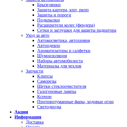
Брызговики
Защита картера, кпп, ркпп
Защиты и пороги
Подкрылки
Расширители колес (фендера)
Сетки и заглушки для защиты радиатора
Уход за авто
Автокосметика, автохимия
Автоодеяло
Ароматизаторы и салфетки
Шумоизоляция
Наборы автомобилиста
Материалы для чехлов
Запчасти
Клипсы
Саморезы
Щетки стеклоочистителя
Галогеновые лампы
Ксенон
Противотуманные фары, ходовые огни
Светодиоды
Акции
Информация
Доставка