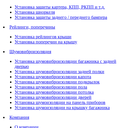
Установка защиты картера, КПП, РКПП и т.д.
Установка шноркеля
Установка защиты заднего / переднего бампера
Рейлинги, поперечины
Установка рейлингов крыши
Установка поперечин на крышу
Шумовиброизоляция
Установка шумовиброизоляции багажника с задней
дверью
Установка шумовиброизоляции задней полки
Установка шумовиброизоляции капота
Установка шумовиброизоляции подкрылок
Установка шумовиброизоляции пола
Установка шумовиброизоляции потолка
Установка шумовиброизоляции дверей
Установка шумоизоляции на панель приборов
Установка шумоизоляции на крышку багажника
Компания
О компании