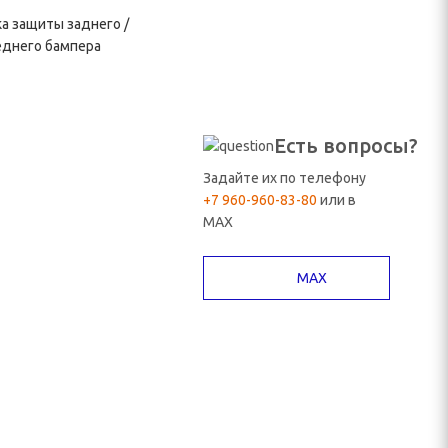
а защиты заднего /
еднего бампера
Есть вопросы?
Задайте их по телефону
+7 960-960-83-80
или в
MAX
MAX