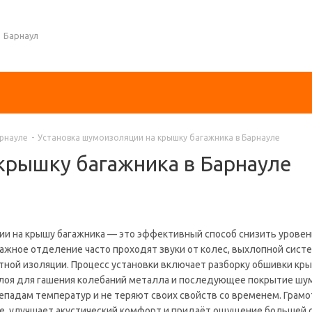
Барнаул
рнауле
-
Установка шумоизоляции на крышку багажника в Барнауле
крышку багажника в Барнауле
ии на крышу багажника — это эффективный способ снизить уровень
агажное отделение часто проходят звуки от колес, выхлопной сис
ной изоляции. Процесс установки включает разборку обшивки кры
слоя для гашения колебаний металла и последующее покрытие 
репадам температур и не теряют своих свойств со временем. Гра
е, улучшает акустический комфорт и придаёт ощущение большей с