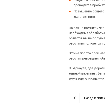
Защита от внешнего
проводит в пробках
Повышение общего к
эксплуатации.
Но важно помнить, чт
необходима обработка 
области, вы не получи
работа выполняется то
Это не просто слои и
работа превращает обы
В Барнауле, где дорог
единой царапины. Вы п
ему вторую жизнь — и 
Назад к спис