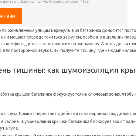
 центра: г. Барнаул, ул. ул. Новороссийская, 138В
онлайн
 по оживленным улицам Барнаула, а из багажника доносится посто
 но и мешает сосредоточиться за рулем, особенно в дальних поез
сь комфорт, делая салон похожим на эхо-камеру. А ведь достато
р для посторонних звуков. Вы получите тишину, где каждый килом
ень тишины: как шумоизоляция кры
ботка крышки багажника фокусируется на ключевых зонах, чтобы в
от груза. Крышка перестает дребезжать на неровностях, делая п
в салоне. Шумоизоляция крышки багажника блокирует эхо от задней
т в гуле.