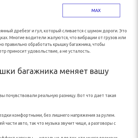
MAX
янный дребезг и гул, который сливается с шумом дороги. Это
дках. Многие водители жалуются, что вибрации от грузов или
чно правильно обработать крышку багажника, чтобы
етр приносит удовольствие, а не усталость.
шки багажника меняет вашу
ы почувствовали реальную разницу. Вот что дает такая
оездки комфортными, без лишнего напряжения за рулем.
 части авто, так что музыка звучит чище, а разговоры с