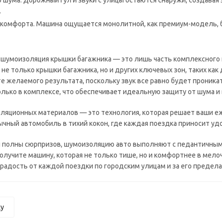
 шума. Дорожный гул и звуки с улицы остаются снаружи, создавая
.
омфорта. Машина ощущается монолитной, как премиум-модель, бе
о шумоизоляция крышки багажника — это лишь часть комплексног
не только крышки багажника, но и других ключевых зон, таких как
те желаемого результата, поскольку звук все равно будет проник
лько в комплексе, что обеспечивает идеальную защиту от шума и в
золяционных материалов — это технология, которая решает ваши 
чный автомобиль в тихий кокон, где каждая поездка приносит уд
и полны сюрпризов, шумоизоляцию авто выполняют с педантичным п
олучите машину, которая не только тише, но и комфортнее в мело
радость от каждой поездки по городским улицам и за его предела
ку