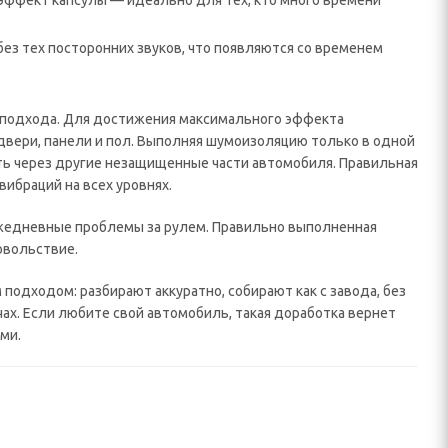
 эффект капсулы — идеально для тех, кто много времени
з тех посторонних звуков, что появляются со временем
о подхода. Для достижения максимального эффекта
 двери, панели и пол. Выполняя шумоизоляцию только в одной
ать через другие незащищенные части автомобиля. Правильная
ибраций на всех уровнях.
ежедневные проблемы за рулем. Правильно выполненная
овольствие.
одходом: разбирают аккуратно, собирают как с завода, без
чах. Если любите свой автомобиль, такая доработка вернет
ми.