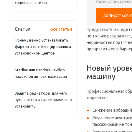
Адрес установочного
социальных сетях!
Записаться 
Статьи
Все статьи
Представьте: вы едете
не только раздражает,
Почему важно устанавливать
неровностей портят ве
фаркоп в сертифицированном
превратить ее в барье
установочном центре
Новый уров
Starline или Pandora: Выбор
машину
надежной автосигнализации
Профессиональная обра
Защита радиатора: для чего
доработка:
нужна сетка и как ее правильно
установить
Снижение вибраций 
Улучшение акустики 
пассажирами не тону