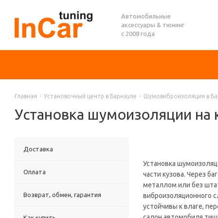
Автомобильные
аксессуары & тюнинг
с 2008 года
Главная
-
Установочный центр в Барнауле
-
Шумовиброизоляция в Ба
Установка шумоизоляции на 
Доставка
Установка шумоизоляц
Оплата
части кузова. Через б
металлом или без штат
Возврат, обмен, гарантия
виброизоляционного 
устойчивы к влаге, пе
салон автомобиля тиш
Как купить