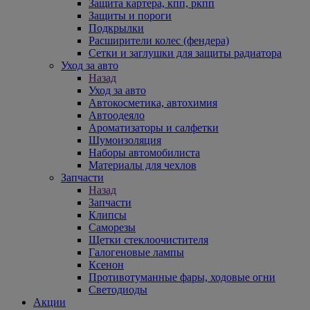
Защита картера, кпп, ркпп
Защиты и пороги
Подкрылки
Расширители колес (фендера)
Сетки и заглушки для защиты радиатора
Уход за авто
Назад
Уход за авто
Автокосметика, автохимия
Автоодеяло
Ароматизаторы и салфетки
Шумоизоляция
Наборы автомобилиста
Материалы для чехлов
Запчасти
Назад
Запчасти
Клипсы
Саморезы
Щетки стеклоочистителя
Галогеновые лампы
Ксенон
Противотуманные фары, ходовые огни
Светодиоды
Акции