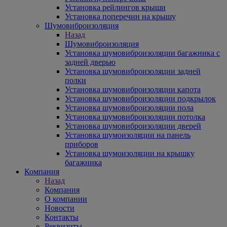
Установка рейлингов крыши
Установка поперечин на крышу
Шумовиброизоляция
Назад
Шумовиброизоляция
Установка шумовиброизоляции багажника с
задней дверью
Установка шумовиброизоляции задней
полки
Установка шумовиброизоляции капота
Установка шумовиброизоляции подкрылок
Установка шумовиброизоляции пола
Установка шумовиброизоляции потолка
Установка шумовиброизоляции дверей
Установка шумоизоляции на панель
приборов
Установка шумоизоляции на крышку
багажника
Компания
Назад
Компания
О компании
Новости
Контакты
Реквизиты