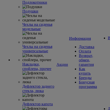
Подлокотники
Подушки
Чехлы на сиденья
модельные
В
Информация
Чехлы на сиденья
Доставка
универсальные
Оплата
Возврат,
обмен,
Накладки,
Акции
гарантия
спойлера, прочее
Как
купить
Бренды
Бонусная
Дефлектор заднего
программа
стекла, люка
Дефлектор капота
Д