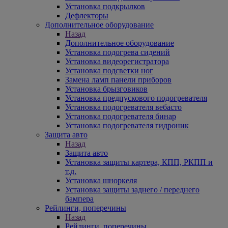
Установка подкрылков
Дефлекторы
Дополнительное оборудование
Назад
Дополнительное оборудование
Установка подогрева сидений
Установка видеорегистратора
Установка подсветки ног
Замена ламп панели приборов
Установка брызговиков
Установка предпускового подогревателя
Установка подогревателя вебасто
Установка подогревателя бинар
Установка подогревателя гидроник
Защита авто
Назад
Защита авто
Установка защиты картера, КПП, РКПП и
т.д.
Установка шноркеля
Установка защиты заднего / переднего
бампера
Рейлинги, поперечины
Назад
Рейлинги, поперечины