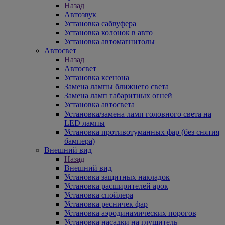
Назад
Автозвук
Установка сабвуфера
Установка колонок в авто
Установка автомагнитолы
Автосвет
Назад
Автосвет
Установка ксенона
Замена лампы ближнего света
Замена ламп габаритных огней
Установка автосвета
Установка/замена ламп головного света на
LED лампы
Установка противотуманных фар (без снятия
бампера)
Внешний вид
Назад
Внешний вид
Установка защитных накладок
Установка расширителей арок
Установка спойлера
Установка ресничек фар
Установка аэродинамических порогов
Установка насадки на глушитель