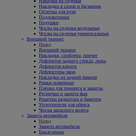
Накидки на сиденья
Накладки в салон и багажник
Оплетки для руля
Подлокотники
Подушки
Чехлы на сиденья модельные
Чехлы на сиденья универсальные
Внешний тюнинг
Назад
Внешний тюнинг
Накладки, спойлера, прочее
Дефлектор заднего стекла, люка
Дефлектор капота
Дефлекторы окон
Накладки на задний бампер
Рамки номерные
Пленка для тюнинга и защиты
Реснички и защита фар
Решетки радиатора и бампера
Уплотнители для обвеса
Чехлы запасного колеса
Защита автомобиля
Назад
Защита автомобиля
Брызговики