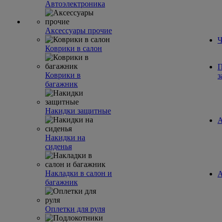
Автоэлектроника
Аксессуары прочие
Ч
Коврики в салон
П
Коврики в
з
багажник
Накидки защитные
А
Накидки на
сиденья
Накладки в салон и
А
багажник
Оплетки для руля