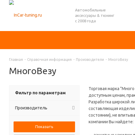
Автомобильные
аксессуары & тюнинг
с 2008 года
Главная
-
Справочная информация
-
Производители
-
МногоВезу
МногоВезу
Торговая марка "Много
Фильтр по параметрам
доступным ценам, пра
Разработка широкой ли
Производитель
составляющая изделия.
состоянии), не впитыв
компании Вы найдете: