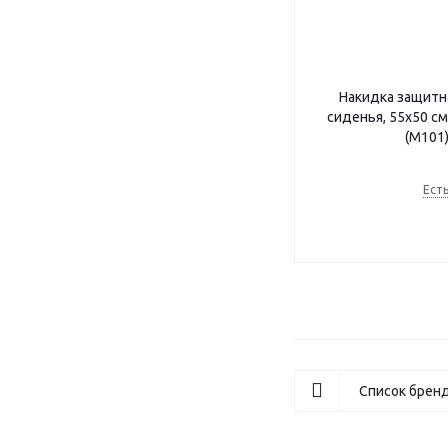
Накидка защитна
сиденья, 55х50 с
(M101)
Есть
Список брен