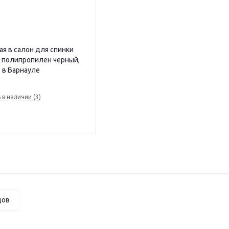
я в салон для спинки
м полипропилен черный,
 в Барнауле
 в наличии (3)
дов