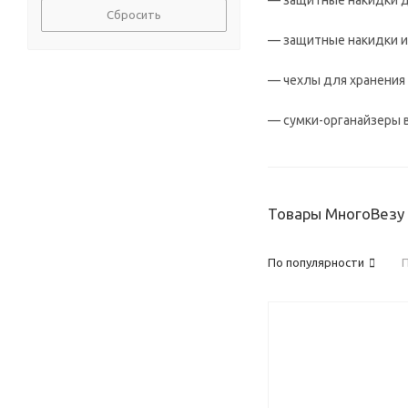
— защитные накидки д
Сбросить
— защитные накидки и 
— чехлы для хранения 
— сумки-органайзеры в
Товары МногоВезу
По популярности