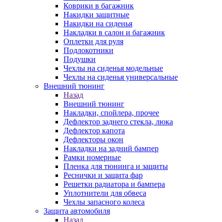
Коврики в багажник
Накидки защитные
Накидки на сиденья
Накладки в салон и багажник
Оплетки для руля
Подлокотники
Подушки
Чехлы на сиденья модельные
Чехлы на сиденья универсальные
Внешний тюнинг
Назад
Внешний тюнинг
Накладки, спойлера, прочее
Дефлектор заднего стекла, люка
Дефлектор капота
Дефлекторы окон
Накладки на задний бампер
Рамки номерные
Пленка для тюнинга и защиты
Реснички и защита фар
Решетки радиатора и бампера
Уплотнители для обвеса
Чехлы запасного колеса
Защита автомобиля
Назад