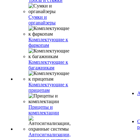
Тросы и стяжки
Сумки и
органайзеры
Комплектующие к
фаркопам
Комплектующие к
багажникам
Комплектующие к
прицепам
А
Прицепы и
комплектации
С
р
Автосигнализации,