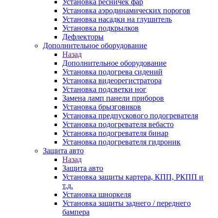
Установка ресничек фар
Установка аэродинамических порогов
Установка насадки на глушитель
Установка подкрылков
Дефлекторы
Дополнительное оборудование
Назад
Дополнительное оборудование
Установка подогрева сидений
Установка видеорегистратора
Установка подсветки ног
Замена ламп панели приборов
Установка брызговиков
Установка предпускового подогревателя
Установка подогревателя вебасто
Установка подогревателя бинар
Установка подогревателя гидроник
Защита авто
Назад
Защита авто
Установка защиты картера, КПП, РКПП и
т.д.
Установка шноркеля
Установка защиты заднего / переднего
бампера