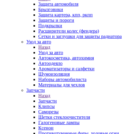
Защита автомобиля
Брызговики
Защита картера, кпп, ркпп
Защиты и пороги
Подкрылки
Расширители колес (фендера)
Сетки и заглушки для защиты радиатора
Уход за авто
Назад
Уход за авто
Автокосметика, автохимия
Автоодеяло
Ароматизаторы и салфетки
Шумоизоляция
Наборы автомобилиста
Материалы для чехлов
Запчасти
Назад
Запчасти
Клипсы
Саморезы
Щетки стеклоочистителя
Галогеновые лампы
Ксенон
Противотуманные фары, ходовые огни