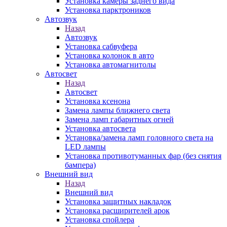
Установка камеры заднего вида
Установка парктроников
Автозвук
Назад
Автозвук
Установка сабвуфера
Установка колонок в авто
Установка автомагнитолы
Автосвет
Назад
Автосвет
Установка ксенона
Замена лампы ближнего света
Замена ламп габаритных огней
Установка автосвета
Установка/замена ламп головного света на
LED лампы
Установка противотуманных фар (без снятия
бампера)
Внешний вид
Назад
Внешний вид
Установка защитных накладок
Установка расширителей арок
Установка спойлера