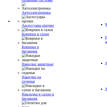
охранные системы
Автоэлектроника
Ч
Аксессуары прочие
Коврики в салон
П
з
Коврики в
багажник
А
Накидки защитные
Накидки на
сиденья
А
Накладки в салон и
багажник