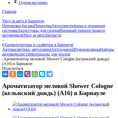
Одноклассники
Главная
-
Уход за авто в Барнауле
Перевозка багажа
Прицепы
Автоэлектроника и охранные
системы
Аксессуары для салона
Внешний тюнинг
Защита
автомобиля
Уход за авто
Запчасти
-
Ароматизаторы и салфетки в Барнауле
Автокосметика, автохимия
Автоодеяло
Шумоизоляция
Наборы
автомобилиста
Материалы для чехлов
-
Ароматизатор меловой Shower Cologne (кельнский дождь)
(A16) в Барнауле
Поделиться
Ароматизатор меловой Shower Cologne
(кельнский дождь) (A16) в Барнауле