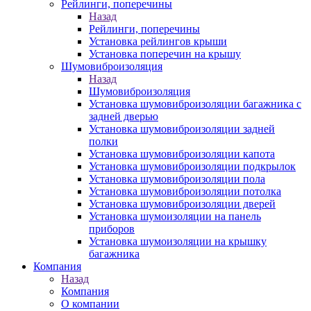
Рейлинги, поперечины
Назад
Рейлинги, поперечины
Установка рейлингов крыши
Установка поперечин на крышу
Шумовиброизоляция
Назад
Шумовиброизоляция
Установка шумовиброизоляции багажника с
задней дверью
Установка шумовиброизоляции задней
полки
Установка шумовиброизоляции капота
Установка шумовиброизоляции подкрылок
Установка шумовиброизоляции пола
Установка шумовиброизоляции потолка
Установка шумовиброизоляции дверей
Установка шумоизоляции на панель
приборов
Установка шумоизоляции на крышку
багажника
Компания
Назад
Компания
О компании