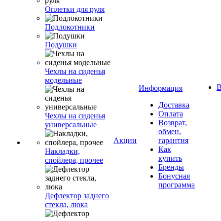
Оплетки для руля
Подлокотники
Подушки
Чехлы на сиденья
модельные
В
Информация
Доставка
Оплата
Чехлы на сиденья
Возврат,
универсальные
обмен,
Акции
гарантия
Как
Накладки,
купить
спойлера, прочее
Бренды
Бонусная
программа
Дефлектор заднего
стекла, люка