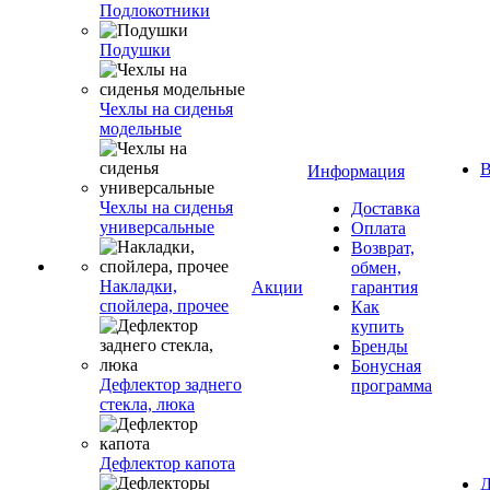
Подлокотники
Подушки
Чехлы на сиденья
модельные
В
Информация
Чехлы на сиденья
Доставка
универсальные
Оплата
Возврат,
обмен,
Накладки,
Акции
гарантия
спойлера, прочее
Как
купить
Бренды
Бонусная
Дефлектор заднего
программа
стекла, люка
Дефлектор капота
Д