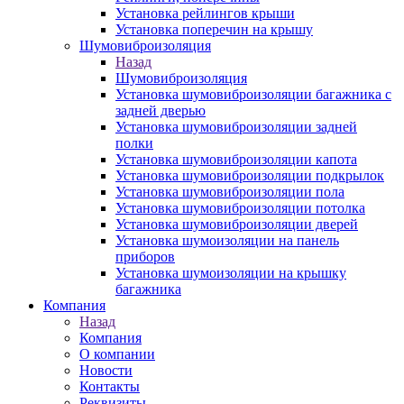
Установка рейлингов крыши
Установка поперечин на крышу
Шумовиброизоляция
Назад
Шумовиброизоляция
Установка шумовиброизоляции багажника с
задней дверью
Установка шумовиброизоляции задней
полки
Установка шумовиброизоляции капота
Установка шумовиброизоляции подкрылок
Установка шумовиброизоляции пола
Установка шумовиброизоляции потолка
Установка шумовиброизоляции дверей
Установка шумоизоляции на панель
приборов
Установка шумоизоляции на крышку
багажника
Компания
Назад
Компания
О компании
Новости
Контакты
Реквизиты