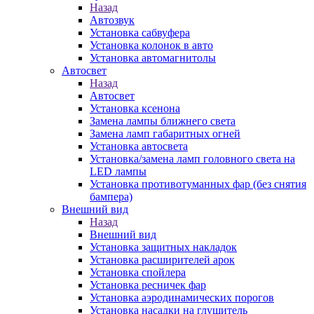
Назад
Автозвук
Установка сабвуфера
Установка колонок в авто
Установка автомагнитолы
Автосвет
Назад
Автосвет
Установка ксенона
Замена лампы ближнего света
Замена ламп габаритных огней
Установка автосвета
Установка/замена ламп головного света на
LED лампы
Установка противотуманных фар (без снятия
бампера)
Внешний вид
Назад
Внешний вид
Установка защитных накладок
Установка расширителей арок
Установка спойлера
Установка ресничек фар
Установка аэродинамических порогов
Установка насадки на глушитель