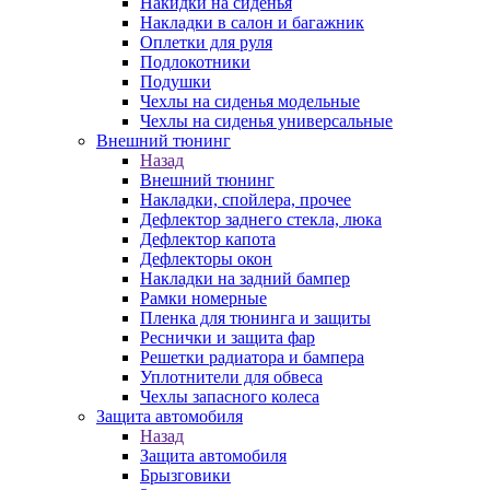
Накидки на сиденья
Накладки в салон и багажник
Оплетки для руля
Подлокотники
Подушки
Чехлы на сиденья модельные
Чехлы на сиденья универсальные
Внешний тюнинг
Назад
Внешний тюнинг
Накладки, спойлера, прочее
Дефлектор заднего стекла, люка
Дефлектор капота
Дефлекторы окон
Накладки на задний бампер
Рамки номерные
Пленка для тюнинга и защиты
Реснички и защита фар
Решетки радиатора и бампера
Уплотнители для обвеса
Чехлы запасного колеса
Защита автомобиля
Назад
Защита автомобиля
Брызговики