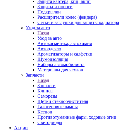
Защита картера, кпп, ркпп
Защиты и пороги
Подкрылки
Расширители колес (фендера)
Сетки и заглушки для защиты радиатора
Уход за авто
Назад
Уход за авто
Автокосметика, автохимия
Автоодеяло
Ароматизаторы и салфетки
Шумоизоляция
Наборы автомобилиста
Материалы для чехлов
Запчасти
Назад
Запчасти
Клипсы
Саморезы
Щетки стеклоочистителя
Галогеновые лампы
Ксенон
Противотуманные фары, ходовые огни
Светодиоды
Акции