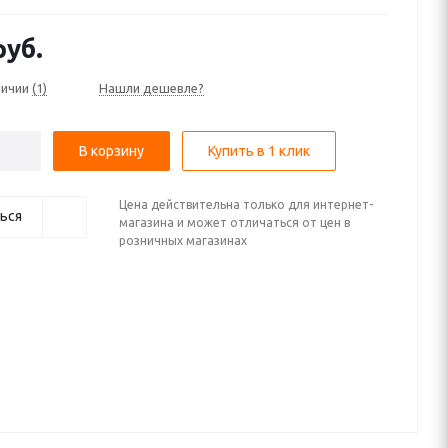
ult Koleos I (2008—2011), I рестайлинг (2011—2013), I
 2 (2013—2016)
уб.
личии
(1)
Нашли дешевле?
В корзину
Купить в 1 клик
Цена действительна только для интернет-
ься
магазина и может отличаться от цен в
розничных магазинах