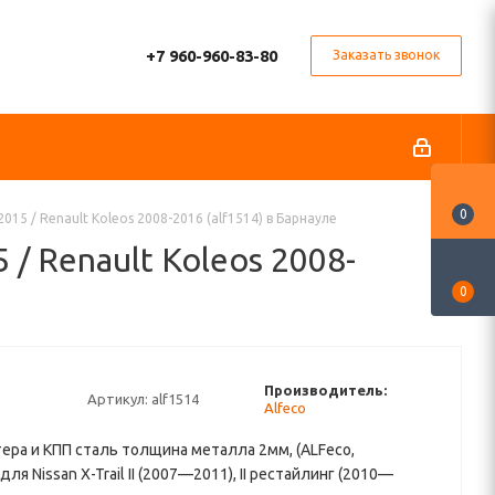
+7 960-960-83-80
Заказать звонок
0
015 / Renault Koleos 2008-2016 (alf1514) в Барнауле
 / Renault Koleos 2008-
0
Производитель:
Артикул:
alf1514
Аlfeco
ера и КПП сталь толщина металла 2мм, (ALFeco,
 для Nissan X-Trail II (2007—2011), II рестайлинг (2010—