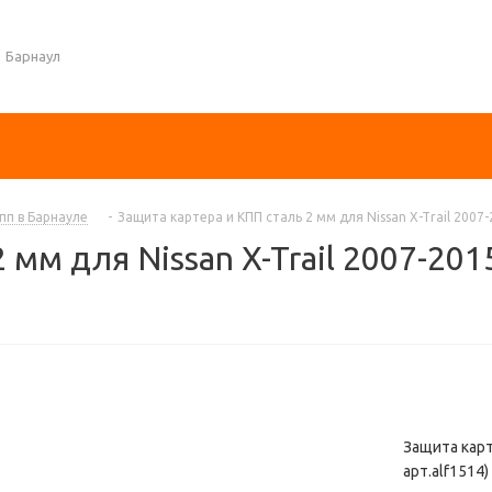
Барнаул
пп в Барнауле
-
Защита картера и КПП сталь 2 мм для Nissan X-Trail 2007-2
мм для Nissan X-Trail 2007-2015
Защита карт
арт.alf1514)