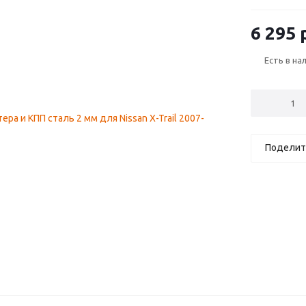
2015) / Rena
рестайлинг
6 295
р
Есть в на
Поделит