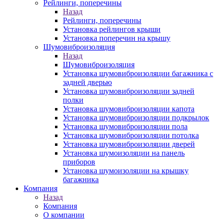
Рейлинги, поперечины
Назад
Рейлинги, поперечины
Установка рейлингов крыши
Установка поперечин на крышу
Шумовиброизоляция
Назад
Шумовиброизоляция
Установка шумовиброизоляции багажника с
задней дверью
Установка шумовиброизоляции задней
полки
Установка шумовиброизоляции капота
Установка шумовиброизоляции подкрылок
Установка шумовиброизоляции пола
Установка шумовиброизоляции потолка
Установка шумовиброизоляции дверей
Установка шумоизоляции на панель
приборов
Установка шумоизоляции на крышку
багажника
Компания
Назад
Компания
О компании