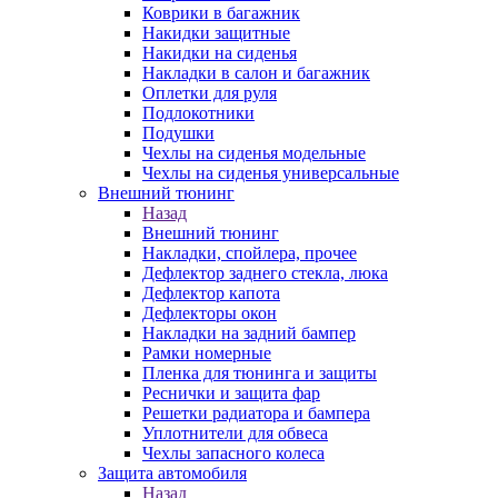
Коврики в багажник
Накидки защитные
Накидки на сиденья
Накладки в салон и багажник
Оплетки для руля
Подлокотники
Подушки
Чехлы на сиденья модельные
Чехлы на сиденья универсальные
Внешний тюнинг
Назад
Внешний тюнинг
Накладки, спойлера, прочее
Дефлектор заднего стекла, люка
Дефлектор капота
Дефлекторы окон
Накладки на задний бампер
Рамки номерные
Пленка для тюнинга и защиты
Реснички и защита фар
Решетки радиатора и бампера
Уплотнители для обвеса
Чехлы запасного колеса
Защита автомобиля
Назад