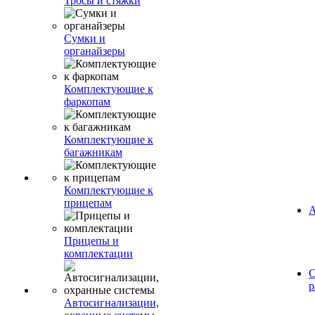
Тросы и стяжки
Сумки и
органайзеры
Комплектующие к
фаркопам
Комплектующие к
багажникам
Комплектующие к
прицепам
А
Прицепы и
комплектации
С
р
Автосигнализации,