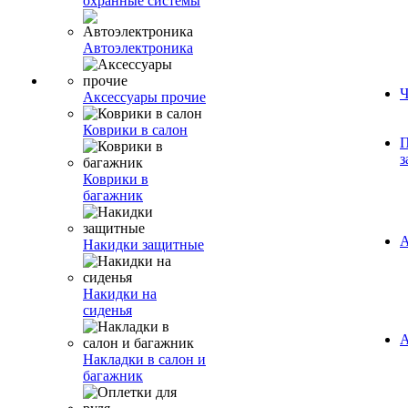
охранные системы
Автоэлектроника
Ч
Аксессуары прочие
Коврики в салон
П
з
Коврики в
багажник
А
Накидки защитные
Накидки на
сиденья
А
Накладки в салон и
багажник