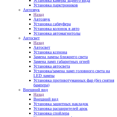
Установка камеры заднего вида
Установка парктроников
Автозвук
Назад
Автозвук
Установка сабвуфера
Установка колонок в авто
Установка автомагнитолы
Автосвет
Назад
Автосвет
Установка ксенона
Замена лампы ближнего света
Замена ламп габаритных огней
Установка автосвета
Установка/замена ламп головного света на
LED лампы
Установка противотуманных фар (без снятия
бампера)
Внешний вид
Назад
Внешний вид
Установка защитных накладок
Установка расширителей арок
Установка спойлера