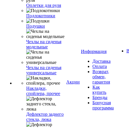
Оплетки для руля
Подлокотники
Подушки
Чехлы на сиденья
модельные
В
Информация
Доставка
Оплата
Чехлы на сиденья
Возврат,
универсальные
обмен,
Акции
гарантия
Как
Накладки,
купить
спойлера, прочее
Бренды
Бонусная
программа
Дефлектор заднего
стекла, люка