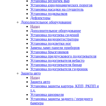
Установка ресничек фар
Установка аэродинамических порогов
Установка насадки на глушитель
Установка подкрылков
Дефлекторы
Дополнительное оборудование
Назад
Дополнительное оборудование
Установка подогрева сидений
Установка видеорегистратора
Установка подсветки ног
Замена ламп панели приборов
Установка брызговиков
Установка предпускового подогревателя
Установка подогревателя вебасто
Установка подогревателя бинар
Установка подогревателя гидроник
Защита авто
Назад
Защита авто
Установка защиты картера, КПП, РКПП и
т.д.
Установка шноркеля
Установка защиты заднего / переднего
бампера