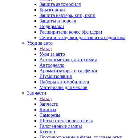
Защита автомобиля
Брызговики
Защита картера, кпп, ркпп
Защиты и пороги
Подкрылки
Расширители колес (фендера)
Сетки и заглушки для защиты радиатора
Уход за авто
Назад
Уход за авто
Автокосметика, автохимия
Автоодеяло
Ароматизаторы и салфетки
Шумоизоляция
Наборы автомобилиста
Материалы для чехлов
Запчасти
Назад
Запчасти
Клипсы
Саморезы
Щетки стеклоочистителя
Галогеновые лампы
Ксенон
Противотуманные фары, ходовые огни