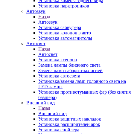
Установка камеры заднего вида
Установка парктроников
Автозвук
Назад
Автозвук
Установка сабвуфера
Установка колонок в авто
Установка автомагнитолы
Автосвет
Назад
Автосвет
Установка ксенона
Замена лампы ближнего света
Замена ламп габаритных огней
Установка автосвета
Установка/замена ламп головного света на
LED лампы
Установка противотуманных фар (без снятия
бампера)
Внешний вид
Назад
Внешний вид
Установка защитных накладок
Установка расширителей арок
Установка спойлера