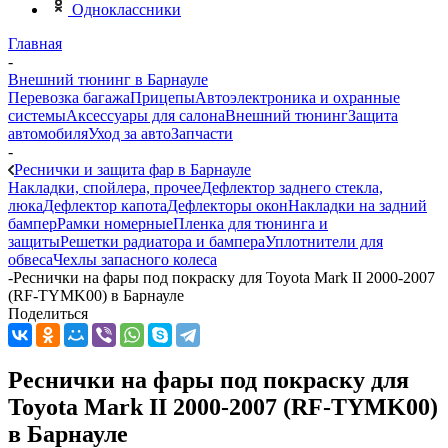
Одноклассники
Главная
-
Внешний тюнинг в Барнауле
Перевозка багажа
Прицепы
Автоэлектроника и охранные
системы
Аксессуары для салона
Внешний тюнинг
Защита
автомобиля
Уход за авто
Запчасти
-
Реснички и защита фар в Барнауле
Накладки, спойлера, прочее
Дефлектор заднего стекла,
люка
Дефлектор капота
Дефлекторы окон
Накладки на задний
бампер
Рамки номерные
Пленка для тюнинга и
защиты
Решетки радиатора и бампера
Уплотнители для
обвеса
Чехлы запасного колеса
-
Реснички на фары под покраску для Toyota Mark II 2000-2007
(RF-TYMK00) в Барнауле
Поделиться
Реснички на фары под покраску для
Toyota Mark II 2000-2007 (RF-TYMK00)
в Барнауле