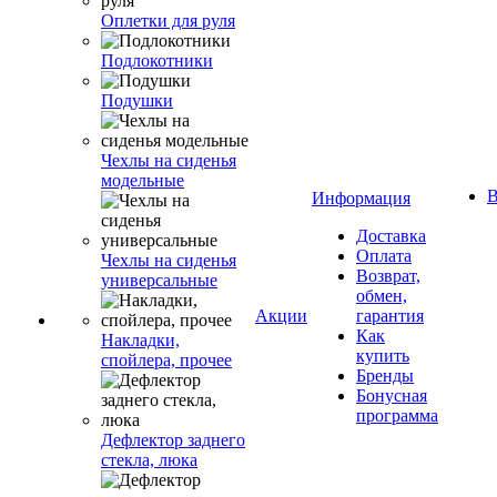
Оплетки для руля
Подлокотники
Подушки
Чехлы на сиденья
модельные
В
Информация
Доставка
Оплата
Чехлы на сиденья
Возврат,
универсальные
обмен,
Акции
гарантия
Как
Накладки,
купить
спойлера, прочее
Бренды
Бонусная
программа
Дефлектор заднего
стекла, люка