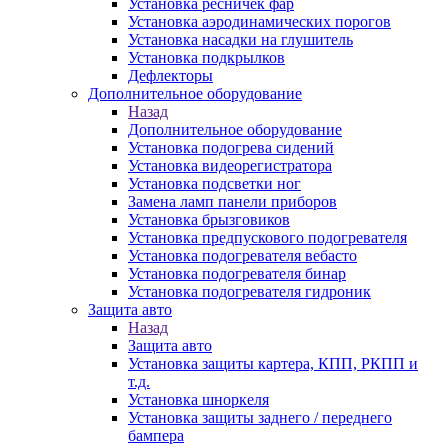
Установка ресничек фар
Установка аэродинамических порогов
Установка насадки на глушитель
Установка подкрылков
Дефлекторы
Дополнительное оборудование
Назад
Дополнительное оборудование
Установка подогрева сидений
Установка видеорегистратора
Установка подсветки ног
Замена ламп панели приборов
Установка брызговиков
Установка предпускового подогревателя
Установка подогревателя вебасто
Установка подогревателя бинар
Установка подогревателя гидроник
Защита авто
Назад
Защита авто
Установка защиты картера, КПП, РКПП и
т.д.
Установка шноркеля
Установка защиты заднего / переднего
бампера