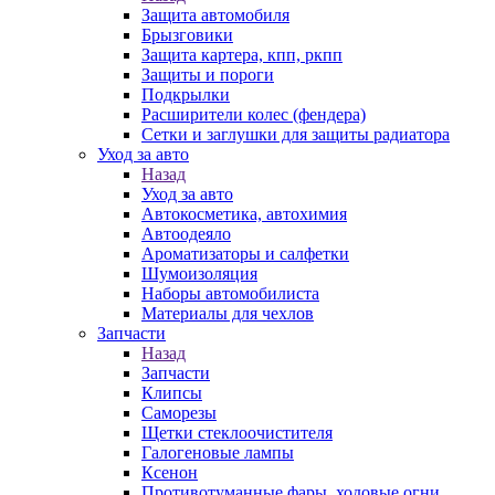
Защита автомобиля
Брызговики
Защита картера, кпп, ркпп
Защиты и пороги
Подкрылки
Расширители колес (фендера)
Сетки и заглушки для защиты радиатора
Уход за авто
Назад
Уход за авто
Автокосметика, автохимия
Автоодеяло
Ароматизаторы и салфетки
Шумоизоляция
Наборы автомобилиста
Материалы для чехлов
Запчасти
Назад
Запчасти
Клипсы
Саморезы
Щетки стеклоочистителя
Галогеновые лампы
Ксенон
Противотуманные фары, ходовые огни