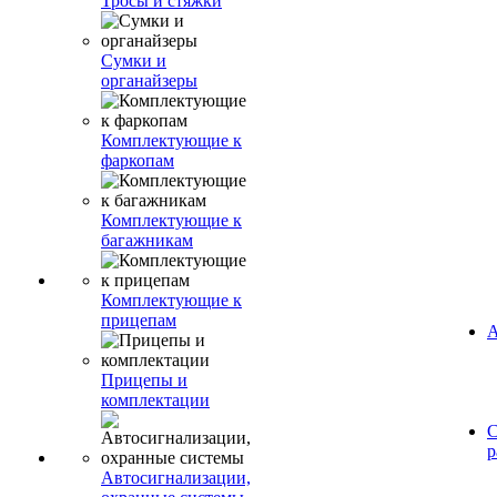
Тросы и стяжки
Сумки и
органайзеры
Комплектующие к
фаркопам
Комплектующие к
багажникам
Комплектующие к
прицепам
А
Прицепы и
комплектации
С
р
Автосигнализации,