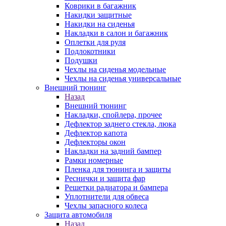
Коврики в багажник
Накидки защитные
Накидки на сиденья
Накладки в салон и багажник
Оплетки для руля
Подлокотники
Подушки
Чехлы на сиденья модельные
Чехлы на сиденья универсальные
Внешний тюнинг
Назад
Внешний тюнинг
Накладки, спойлера, прочее
Дефлектор заднего стекла, люка
Дефлектор капота
Дефлекторы окон
Накладки на задний бампер
Рамки номерные
Пленка для тюнинга и защиты
Реснички и защита фар
Решетки радиатора и бампера
Уплотнители для обвеса
Чехлы запасного колеса
Защита автомобиля
Назад