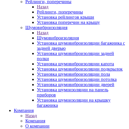
Рейлинги, поперечины
Назад
Рейлинги, поперечины
Установка рейлингов крыши
Установка поперечин на крышу
Шумовиброизоляция
Назад
Шумовиброизоляция
Установка шумовиброизоляции багажника с
задней дверью
Установка шумовиброизоляции задней
полки
Установка шумовиброизоляции капота
Установка шумовиброизоляции подкрылок
Установка шумовиброизоляции пола
Установка шумовиброизоляции потолка
Установка шумовиброизоляции дверей
Установка шумоизоляции на панель
приборов
Установка шумоизоляции на крышку
багажника
Компания
Назад
Компания
О компании