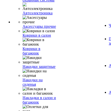
охранные системы
Автоэлектроника
Ч
Аксессуары прочие
Коврики в салон
П
з
Коврики в
багажник
А
Накидки защитные
Накидки на
сиденья
А
Накладки в салон и
багажник