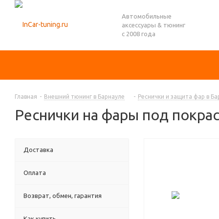
Автомобильные
аксессуары & тюнинг
с 2008 года
Главная
-
Внешний тюнинг в Барнауле
-
Реснички и защита фар в Ба
Реснички на фары под покрас
Доставка
Оплата
Возврат, обмен, гарантия
Как купить