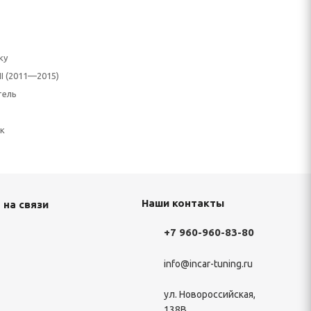
ку
III (2011—2015)
тель
к
Наши контакты
 на связи
+7 960-960-83-80
info@incar-tuning.ru
ул. Новороссийская,
138В