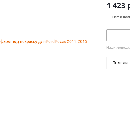
1 423
р
Нет в нал
Наши менедже
Поделит