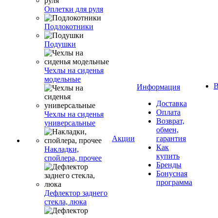
Оплетки для руля
Подлокотники
Подушки
Чехлы на сиденья
модельные
В
Информация
Доставка
Оплата
Чехлы на сиденья
Возврат,
универсальные
обмен,
Акции
гарантия
Как
Накладки,
купить
спойлера, прочее
Бренды
Бонусная
программа
Дефлектор заднего
стекла, люка