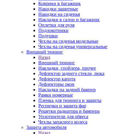
Коврики в багажник
Накидки защитные
Накидки на сиденья
Накладки в салон и багажник
Оплетки для руля
Подлокотники
Подушки
Чехлы на сиденья модельные
Чехлы на сиденья универсальные
Внешний тюнинг
Назад
Внешний тюнинг
Накладки, спойлера, прочее
Дефлектор заднего стекла, люка
Дефлектор капота
Дефлекторы окон
Накладки на задний бампер
Рамки номерные
Пленка для тюнинга и защиты
Реснички и защита фар
Решетки радиатора и бампера
Уплотнители для обвеса
Чехлы запасного колеса
Защита автомобиля
Назад