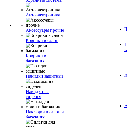
охранные системы
Автоэлектроника
Ч
Аксессуары прочие
Коврики в салон
П
з
Коврики в
багажник
А
Накидки защитные
Накидки на
сиденья
А
Накладки в салон и
багажник