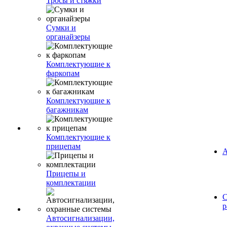
Тросы и стяжки
Сумки и
органайзеры
Комплектующие к
фаркопам
Комплектующие к
багажникам
Комплектующие к
прицепам
А
Прицепы и
комплектации
С
р
Автосигнализации,