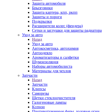
Защита автомобиля
Брызговики
Защита картера, кпп, ркпп
Защиты и пороги
Подкрылки
Расширители колес (фендера)
Сетки и заглушки для защиты радиатора
Уход за авто
Назад
Уход за авто
Автокосметика, автохимия
Автоодеяло
Ароматизаторы и салфетки
Шумоизоляция
Наборы автомобилиста
Материалы для чехлов
Запчасти
Назад
Запчасти
Клипсы
Саморезы
Щетки стеклоочистителя
Галогеновые лампы
Ксенон
Противотуманные фары, ходовые огни