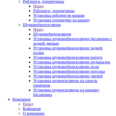
Рейлинги, поперечины
Назад
Рейлинги, поперечины
Установка рейлингов крыши
Установка поперечин на крышу
Шумовиброизоляция
Назад
Шумовиброизоляция
Установка шумовиброизоляции багажника с
задней дверью
Установка шумовиброизоляции задней
полки
Установка шумовиброизоляции капота
Установка шумовиброизоляции подкрылок
Установка шумовиброизоляции пола
Установка шумовиброизоляции потолка
Установка шумовиброизоляции дверей
Установка шумоизоляции на панель
приборов
Установка шумоизоляции на крышку
багажника
Компания
Назад
Компания
О компании