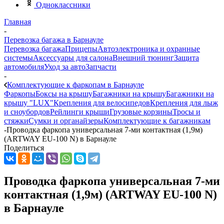
Одноклассники
Главная
-
Перевозка багажа в Барнауле
Перевозка багажа
Прицепы
Автоэлектроника и охранные
системы
Аксессуары для салона
Внешний тюнинг
Защита
автомобиля
Уход за авто
Запчасти
-
Комплектующие к фаркопам в Барнауле
Фаркопы
Боксы на крышу
Багажники на крышу
Багажники на
крышу "LUX"
Крепления для велосипедов
Крепления для лыж
и сноубордов
Рейлинги крыши
Грузовые корзины
Тросы и
стяжки
Сумки и органайзеры
Комплектующие к багажникам
-
Проводка фаркопа универсальная 7-ми контактная (1,9м)
(ARTWAY EU-100 N) в Барнауле
Поделиться
Проводка фаркопа универсальная 7-ми
контактная (1,9м) (ARTWAY EU-100 N)
в Барнауле