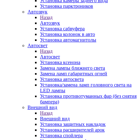
Установка камеры заднего вида
Установка парктроников
Автозвук
Назад
Автозвук
Установка сабвуфера
Установка колонок в авто
Установка автомагнитолы
Автосвет
Назад
Автосвет
Установка ксенона
Замена лампы ближнего света
Замена ламп габаритных огней
Установка автосвета
Установка/замена ламп головного света на
LED лампы
Установка противотуманных фар (без снятия
бампера)
Внешний вид
Назад
Внешний вид
Установка защитных накладок
Установка расширителей арок
Установка спойлера