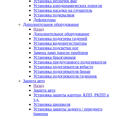
Установка ресничек фар
Установка аэродинамических порогов
Установка насадки на глушитель
Установка подкрылков
Дефлекторы
Дополнительное оборудование
Назад
Дополнительное оборудование
Установка подогрева сидений
Установка видеорегистратора
Установка подсветки ног
Замена ламп панели приборов
Установка брызговиков
Установка предпускового подогревателя
Установка подогревателя вебасто
Установка подогревателя бинар
Установка подогревателя гидроник
Защита авто
Назад
Защита авто
Установка защиты картера, КПП, РКПП и
т.д.
Установка шноркеля
Установка защиты заднего / переднего
бампера