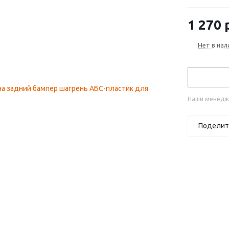
2025)
1 270
р
Нет в нал
Наши менедже
Поделит