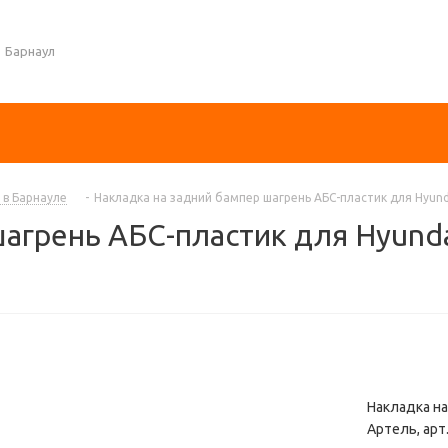
Барнаул
 в Барнауле
-
Накладка на задний бампер шагрень АБС-пластик для Hyunda
агрень АБС-пластик для Hyundai
Накладка на
Артель, арт.