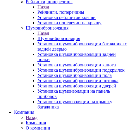
Рейлинги, поперечины
Назад
Рейлинги, поперечины
Установка рейлингов крыши
Установка поперечин на крышу
Шумовиброизоляция
Назад
Шумовиброизоляция
Установка шумовиброизоляции багажника с
задней дверью
Установка шумовиброизоляции задней
полки
Установка шумовиброизоляции капота
Установка шумовиброизоляции подкрылок
Установка шумовиброизоляции пола
Установка шумовиброизоляции потолка
Установка шумовиброизоляции дверей
Установка шумоизоляции на панель
приборов
Установка шумоизоляции на крышку
багажника
Компания
Назад
Компания
О компании