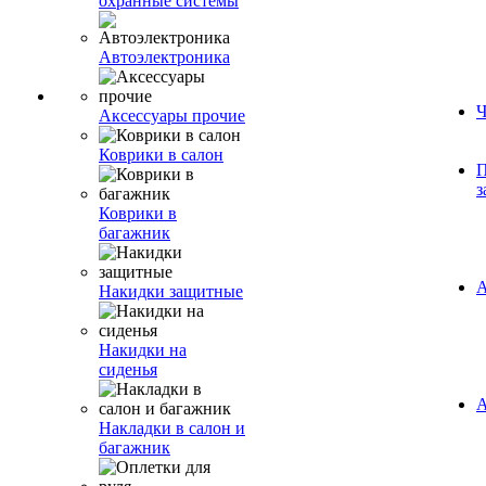
охранные системы
Автоэлектроника
Ч
Аксессуары прочие
Коврики в салон
П
з
Коврики в
багажник
А
Накидки защитные
Накидки на
сиденья
А
Накладки в салон и
багажник