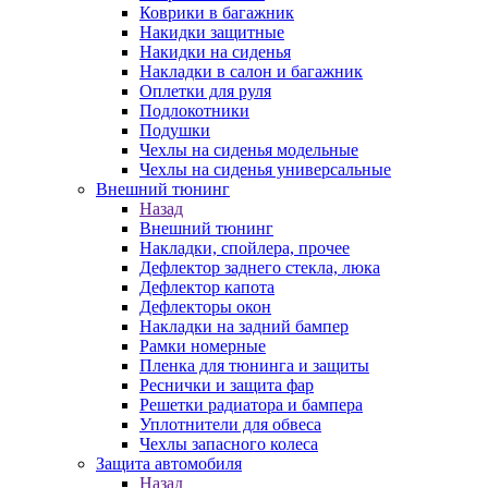
Коврики в багажник
Накидки защитные
Накидки на сиденья
Накладки в салон и багажник
Оплетки для руля
Подлокотники
Подушки
Чехлы на сиденья модельные
Чехлы на сиденья универсальные
Внешний тюнинг
Назад
Внешний тюнинг
Накладки, спойлера, прочее
Дефлектор заднего стекла, люка
Дефлектор капота
Дефлекторы окон
Накладки на задний бампер
Рамки номерные
Пленка для тюнинга и защиты
Реснички и защита фар
Решетки радиатора и бампера
Уплотнители для обвеса
Чехлы запасного колеса
Защита автомобиля
Назад