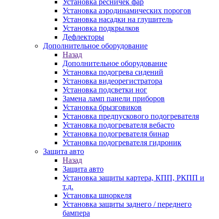
Установка ресничек фар
Установка аэродинамических порогов
Установка насадки на глушитель
Установка подкрылков
Дефлекторы
Дополнительное оборудование
Назад
Дополнительное оборудование
Установка подогрева сидений
Установка видеорегистратора
Установка подсветки ног
Замена ламп панели приборов
Установка брызговиков
Установка предпускового подогревателя
Установка подогревателя вебасто
Установка подогревателя бинар
Установка подогревателя гидроник
Защита авто
Назад
Защита авто
Установка защиты картера, КПП, РКПП и
т.д.
Установка шноркеля
Установка защиты заднего / переднего
бампера