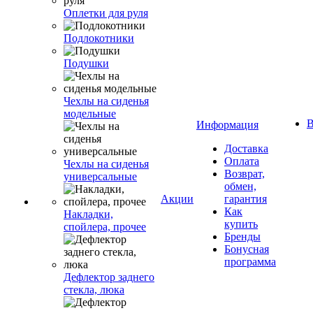
Оплетки для руля
Подлокотники
Подушки
Чехлы на сиденья
модельные
В
Информация
Доставка
Оплата
Чехлы на сиденья
Возврат,
универсальные
обмен,
Акции
гарантия
Как
Накладки,
купить
спойлера, прочее
Бренды
Бонусная
программа
Дефлектор заднего
стекла, люка