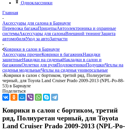
Одноклассники
Главная
-
Аксессуары для салона в Барнауле
Перевозка багажа
Прицепы
Автоэлектроника и охранные
системы
Аксессуары для салона
Внешний тюнинг
Защита
автомобиля
Уход за авто
Запчасти
-
Коврики в салон в Барнауле
Аксессуары прочие
Коврики в багажник
Накидки
защитные
Накидки на сиденья
Накладки в салон и
багажник
Оплетки для руля
Подлокотники
Подушки
Чехлы на
сиденья модельные
Чехлы на сиденья универсальные
-
Коврики в салон с бортиком, третий ряд, Полиуретан
черный, для Toyota Land Cruiser Prado 2009-2013 (NPL-Po-88-
53) в Барнауле
Поделиться
Коврики в салон с бортиком, третий
ряд, Полиуретан черный, для Toyota
Land Cruiser Prado 2009-2013 (NPL-Po-