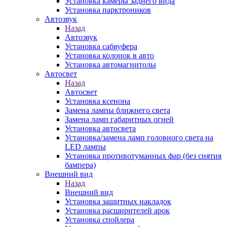
Установка камеры заднего вида
Установка парктроников
Автозвук
Назад
Автозвук
Установка сабвуфера
Установка колонок в авто
Установка автомагнитолы
Автосвет
Назад
Автосвет
Установка ксенона
Замена лампы ближнего света
Замена ламп габаритных огней
Установка автосвета
Установка/замена ламп головного света на
LED лампы
Установка противотуманных фар (без снятия
бампера)
Внешний вид
Назад
Внешний вид
Установка защитных накладок
Установка расширителей арок
Установка спойлера