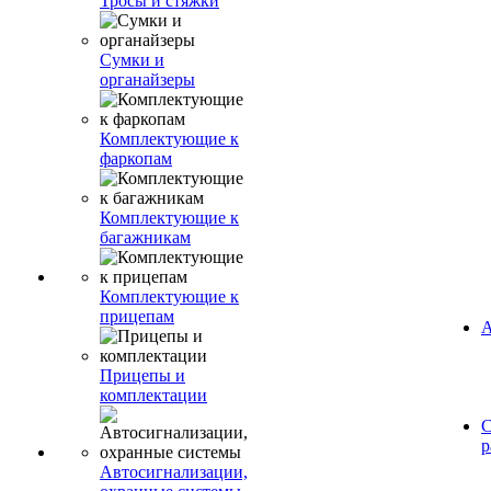
Тросы и стяжки
Сумки и
органайзеры
Комплектующие к
фаркопам
Комплектующие к
багажникам
Комплектующие к
прицепам
А
Прицепы и
комплектации
С
р
Автосигнализации,