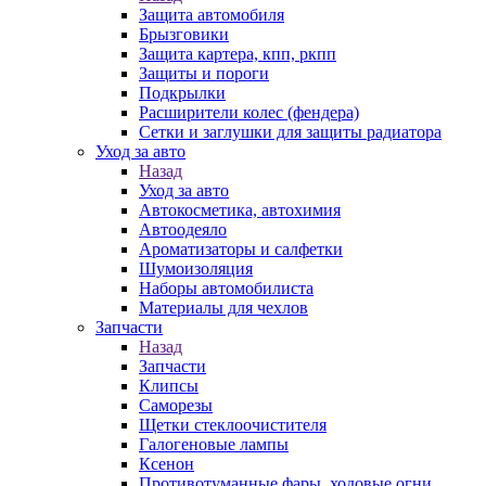
Защита автомобиля
Брызговики
Защита картера, кпп, ркпп
Защиты и пороги
Подкрылки
Расширители колес (фендера)
Сетки и заглушки для защиты радиатора
Уход за авто
Назад
Уход за авто
Автокосметика, автохимия
Автоодеяло
Ароматизаторы и салфетки
Шумоизоляция
Наборы автомобилиста
Материалы для чехлов
Запчасти
Назад
Запчасти
Клипсы
Саморезы
Щетки стеклоочистителя
Галогеновые лампы
Ксенон
Противотуманные фары, ходовые огни