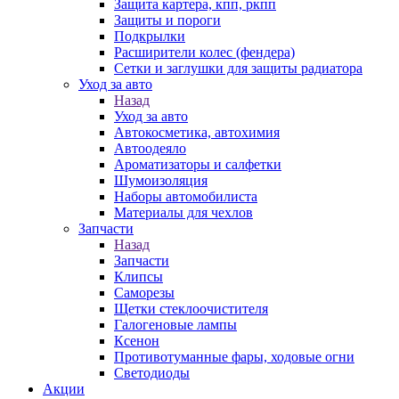
Защита картера, кпп, ркпп
Защиты и пороги
Подкрылки
Расширители колес (фендера)
Сетки и заглушки для защиты радиатора
Уход за авто
Назад
Уход за авто
Автокосметика, автохимия
Автоодеяло
Ароматизаторы и салфетки
Шумоизоляция
Наборы автомобилиста
Материалы для чехлов
Запчасти
Назад
Запчасти
Клипсы
Саморезы
Щетки стеклоочистителя
Галогеновые лампы
Ксенон
Противотуманные фары, ходовые огни
Светодиоды
Акции