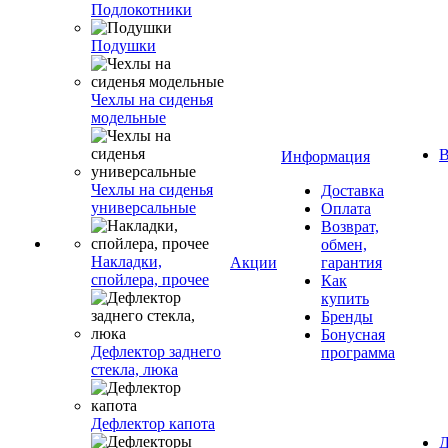
Подлокотники
Подушки
Чехлы на сиденья
модельные
В
Информация
Чехлы на сиденья
Доставка
универсальные
Оплата
Возврат,
обмен,
Накладки,
Акции
гарантия
спойлера, прочее
Как
купить
Бренды
Бонусная
Дефлектор заднего
программа
стекла, люка
Дефлектор капота
Д