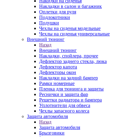
Накидки на сиденья
Накладки в салон и багажник
Оплетки для руля
Подлокотники
Подушки
Чехлы на сиденья модельные
Чехлы на сиденья универсальные
Внешний тюнинг
Назад
Внешний тюнинг
Накладки, спойлера, прочее
Дефлектор заднего стекла, люка
Дефлектор капота
Дефлекторы окон
Накладки на задний бампер
Рамки номерные
Пленка для тюнинга и защиты
Реснички и защита фар
Решетки радиатора и бампера
Уплотнители для обвеса
Чехлы запасного колеса
Защита автомобиля
Назад
Защита автомобиля
Брызговики