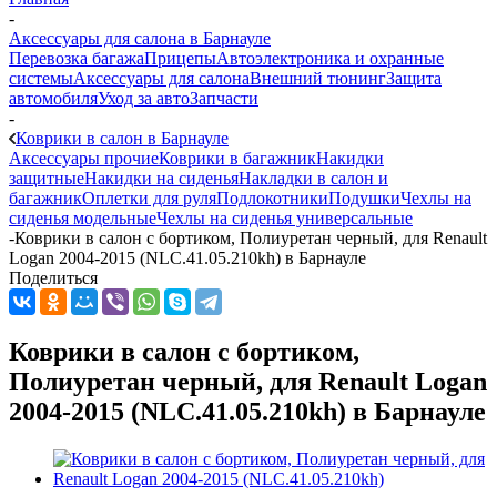
-
Аксессуары для салона в Барнауле
Перевозка багажа
Прицепы
Автоэлектроника и охранные
системы
Аксессуары для салона
Внешний тюнинг
Защита
автомобиля
Уход за авто
Запчасти
-
Коврики в салон в Барнауле
Аксессуары прочие
Коврики в багажник
Накидки
защитные
Накидки на сиденья
Накладки в салон и
багажник
Оплетки для руля
Подлокотники
Подушки
Чехлы на
сиденья модельные
Чехлы на сиденья универсальные
-
Коврики в салон с бортиком, Полиуретан черный, для Renault
Logan 2004-2015 (NLC.41.05.210kh) в Барнауле
Поделиться
Коврики в салон с бортиком,
Полиуретан черный, для Renault Logan
2004-2015 (NLC.41.05.210kh) в Барнауле