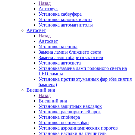
Назад
Автозвук
Установка сабвуфера
Установка колонок в авто
Установка автомагнитолы
Автосвет
Назад
Автосвет
Установка ксенона
Замена лампы ближнего света
Замена ламп габаритных огней
Установка автосвета
Установка/замена ламп головного света на
LED лампы
Установка противотуманных фар (без снятия
бампера)
Внешний вид
Назад
Внешний вид
Установка защитных накладок
Установка расширителей арок
Установка спойлера
Установка ресничек фар
Установка аэродинамических порогов
Установка насадки на глушитель