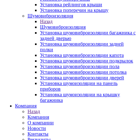
Установка рейлингов крыши
Установка поперечин на крышу
Шумовиброизоляция
Назад
Шумовиброизоляция
Установка шумовиброизоляции багажника с
задней дверью
Установка шумовиброизоляции задней
полки
Установка шумовиброизоляции капота
Установка шумовиброизоляции подкрылок
Установка шумовиброизоляции пола
Установка шумовиброизоляции потолка
Установка шумовиброизоляции дверей
Установка шумоизоляции на панель
приборов
Установка шумоизоляции на крышку
багажника
Компания
Назад
Компания
О компании
Новости
Контакты
Реквизиты