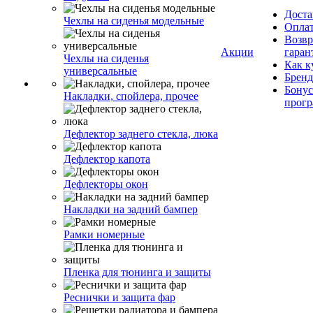
Доста
Чехлы на сиденья модельные
Опла
Возвр
Акции
гаран
Чехлы на сиденья
Как к
универсальные
Брен
Бонус
Накладки, спойлера, прочее
прог
Дефлектор заднего стекла, люка
Дефлектор капота
Дефлекторы окон
Накладки на задний бампер
Рамки номерные
Пленка для тюнинга и защиты
Реснички и защита фар