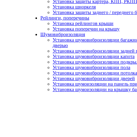
Установка защиты картера, КПП, РКПП 
Установка шноркеля
Установка защиты заднего / переднего 
Рейлинги, поперечины
Установка рейлингов крыши
Установка поперечин на крышу
Шумовиброизоляция
Установка шумовиброизоляции багажни
дверью
Установка шумовиброизоляции задней 
Установка шумовиброизоляции капота
Установка шумовиброизоляции подкры
Установка шумовиброизоляции пола
Установка шумовиброизоляции потолк
Установка шумовиброизоляции дверей
Установка шумоизоляции на панель пр
Установка шумоизоляции на крышку б