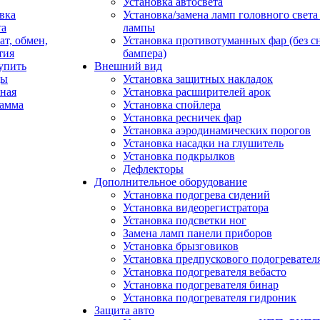
Установка автосвета
вка
Установка/замена ламп головного свет
та
лампы
ат, обмен,
Установка противотуманных фар (без с
тия
бампера)
упить
Внешний вид
ды
Установка защитных накладок
ная
Установка расширителей арок
рамма
Установка спойлера
Установка ресничек фар
Установка аэродинамических порогов
Установка насадки на глушитель
Установка подкрылков
Дефлекторы
Дополнительное оборудование
Установка подогрева сидений
Установка видеорегистратора
Установка подсветки ног
Замена ламп панели приборов
Установка брызговиков
Установка предпускового подогревател
Установка подогревателя вебасто
Установка подогревателя бинар
Установка подогревателя гидроник
Защита авто