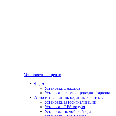
Установочный центр
Фаркопы
Установка фаркопов
Установка электропроводки фаркопа
Автосигнализации, охранные системы
Установка автосигнализаций
Установка GPS модуля
Установка иммобилайзера