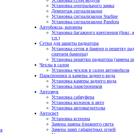
Установка GSM модуля
Установка центрального замка
Демонтаж сигнализации
Установка сигнализации Starline
Установка сигнализации Pandora
Автобоксы, корзины
Установка багажного крепления (бокс, 
т.п.)
Сетки для защиты радиатора
Установка сеток в бампер и решетку рад
снятием бампера)
Установка решетки радиатора (замена ш
Чехлы в салон
Установка чехлов в салон автомобиля
Парктроники и камеры заднего вида
Установка камеры заднего вида
Установка парктроников
Автозвук
Установка сабвуфера
Установка колонок в авто
Установка автомагнитолы
Автосвет
Установка ксенона
Замена лампы ближнего света
Замена ламп габаритных огней
я