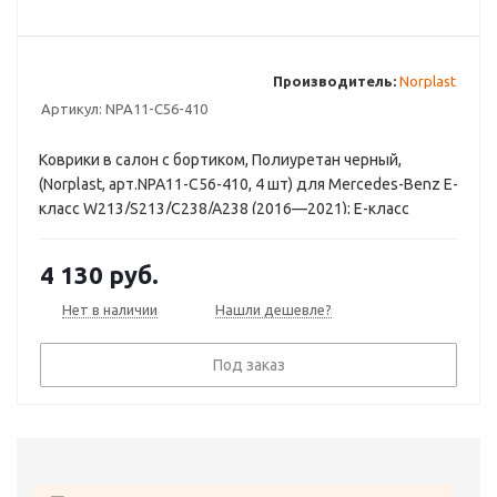
Производитель:
Norplast
Артикул:
NPA11-C56-410
Коврики в салон с бортиком, Полиуретан черный,
(Norplast, арт.NPA11-C56-410, 4 шт) для Mercedes-Benz E-
класс W213/S213/C238/A238 (2016—2021); E-класс
Кабриолет (2 дв) W213/S213/C238/A238 рестайлинг
(2020—2025); E-класс Купе (2 дв) W213/S213/C238/A238
4 130
руб.
рестайлинг (2020—2025); E-класс Седан
W213/S213/C238/A238 рестайлинг (2020—2025)
Нет в наличии
Нашли дешевле?
Под заказ