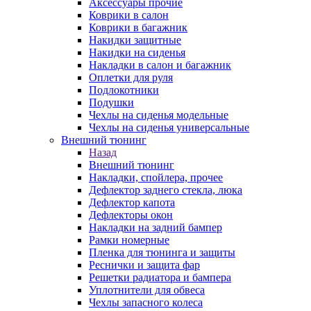
Аксессуары прочие
Коврики в салон
Коврики в багажник
Накидки защитные
Накидки на сиденья
Накладки в салон и багажник
Оплетки для руля
Подлокотники
Подушки
Чехлы на сиденья модельные
Чехлы на сиденья универсальные
Внешний тюнинг
Назад
Внешний тюнинг
Накладки, спойлера, прочее
Дефлектор заднего стекла, люка
Дефлектор капота
Дефлекторы окон
Накладки на задний бампер
Рамки номерные
Пленка для тюнинга и защиты
Реснички и защита фар
Решетки радиатора и бампера
Уплотнители для обвеса
Чехлы запасного колеса