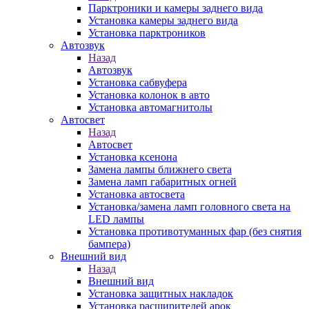
Парктроники и камеры заднего вида
Установка камеры заднего вида
Установка парктроников
Автозвук
Назад
Автозвук
Установка сабвуфера
Установка колонок в авто
Установка автомагнитолы
Автосвет
Назад
Автосвет
Установка ксенона
Замена лампы ближнего света
Замена ламп габаритных огней
Установка автосвета
Установка/замена ламп головного света на
LED лампы
Установка противотуманных фар (без снятия
бампера)
Внешний вид
Назад
Внешний вид
Установка защитных накладок
Установка расширителей арок