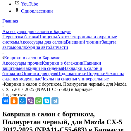
YouTube
Одноклассники
Главная
-
Аксессуары для салона в Барнауле
Перевозка багажа
Прицепы
Автоэлектроника и охранные
системы
Аксессуары для салона
Внешний тюнинг
Защита
автомобиля
Уход за авто
Запчасти
-
Коврики в салон в Барнауле
Аксессуары прочие
Коврики в багажник
Накидки
защитные
Накидки на сиденья
Накладки в салон и
багажник
Оплетки для руля
Подлокотники
Подушки
Чехлы на
сиденья модельные
Чехлы на сиденья универсальные
-
Коврики в салон с бортиком, Полиуретан черный, для Mazda
CX-5 2017-2025 (NPA11-C55-683) в Барнауле
Поделиться
Коврики в салон с бортиком,
Полиуретан черный, для Mazda CX-5
2017-2025 (NPA11-C55-683) в Барнауле