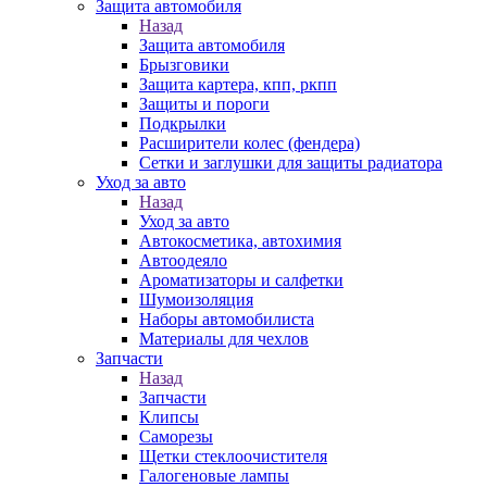
Защита автомобиля
Назад
Защита автомобиля
Брызговики
Защита картера, кпп, ркпп
Защиты и пороги
Подкрылки
Расширители колес (фендера)
Сетки и заглушки для защиты радиатора
Уход за авто
Назад
Уход за авто
Автокосметика, автохимия
Автоодеяло
Ароматизаторы и салфетки
Шумоизоляция
Наборы автомобилиста
Материалы для чехлов
Запчасти
Назад
Запчасти
Клипсы
Саморезы
Щетки стеклоочистителя
Галогеновые лампы