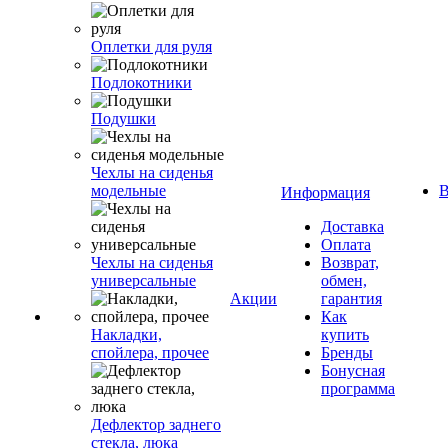
Оплетки для руля
Подлокотники
Подушки
Чехлы на сиденья
модельные
В
Информация
Доставка
Оплата
Чехлы на сиденья
Возврат,
универсальные
обмен,
Акции
гарантия
Как
Накладки,
купить
спойлера, прочее
Бренды
Бонусная
программа
Дефлектор заднего
стекла, люка