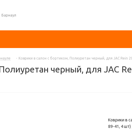
Барнаул
рнауле
-
Коврики в салон с бортиком, Полиуретан черный, для JAC Rein 20
 Полиуретан черный, для JAC Re
Коврики в с
89-41, 4 шт)