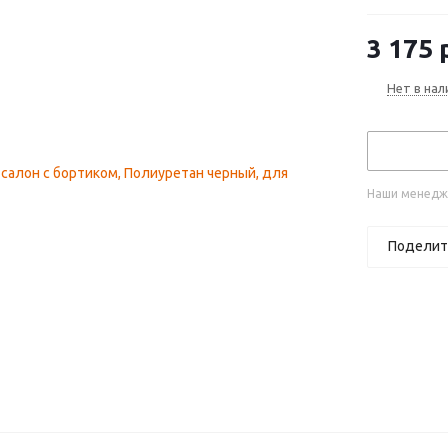
3 175
р
Нет в нал
Наши менедже
Поделит