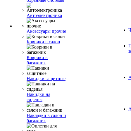
охранные системы
Автоэлектроника
Ч
Аксессуары прочие
Коврики в салон
П
з
Коврики в
багажник
А
Накидки защитные
Накидки на
сиденья
А
Накладки в салон и
багажник