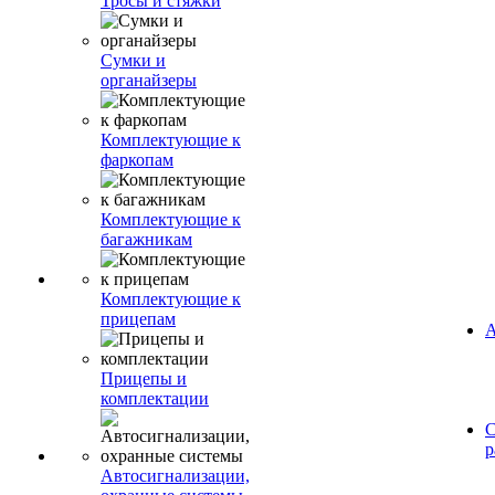
Тросы и стяжки
Сумки и
органайзеры
Комплектующие к
фаркопам
Комплектующие к
багажникам
Комплектующие к
прицепам
А
Прицепы и
комплектации
С
р
Автосигнализации,