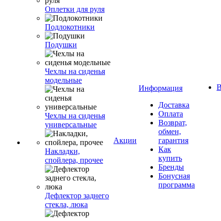
Оплетки для руля
Подлокотники
Подушки
Чехлы на сиденья
модельные
В
Информация
Доставка
Оплата
Чехлы на сиденья
Возврат,
универсальные
обмен,
Акции
гарантия
Как
Накладки,
купить
спойлера, прочее
Бренды
Бонусная
программа
Дефлектор заднего
стекла, люка