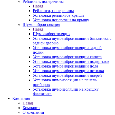
Рейлинги, поперечины
Назад
Рейлинги, поперечины
Установка рейлингов крыши
Установка поперечин на крышу
Шумовиброизоляция
Назад
Шумовиброизоляция
Установка шумовиброизоляции багажника с
задней дверью
Установка шумовиброизоляции задней
полки
Установка шумовиброизоляции капота
Установка шумовиброизоляции подкрылок
Установка шумовиброизоляции пола
Установка шумовиброизоляции потолка
Установка шумовиброизоляции дверей
Установка шумоизоляции на панель
приборов
Установка шумоизоляции на крышку
багажника
Компания
Назад
Компания
О компании