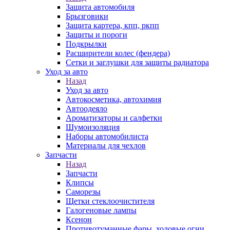
Защита автомобиля
Брызговики
Защита картера, кпп, ркпп
Защиты и пороги
Подкрылки
Расширители колес (фендера)
Сетки и заглушки для защиты радиатора
Уход за авто
Назад
Уход за авто
Автокосметика, автохимия
Автоодеяло
Ароматизаторы и салфетки
Шумоизоляция
Наборы автомобилиста
Материалы для чехлов
Запчасти
Назад
Запчасти
Клипсы
Саморезы
Щетки стеклоочистителя
Галогеновые лампы
Ксенон
Противотуманные фары, ходовые огни