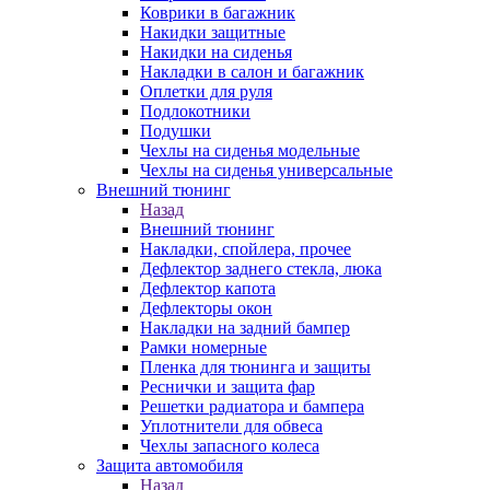
Коврики в багажник
Накидки защитные
Накидки на сиденья
Накладки в салон и багажник
Оплетки для руля
Подлокотники
Подушки
Чехлы на сиденья модельные
Чехлы на сиденья универсальные
Внешний тюнинг
Назад
Внешний тюнинг
Накладки, спойлера, прочее
Дефлектор заднего стекла, люка
Дефлектор капота
Дефлекторы окон
Накладки на задний бампер
Рамки номерные
Пленка для тюнинга и защиты
Реснички и защита фар
Решетки радиатора и бампера
Уплотнители для обвеса
Чехлы запасного колеса
Защита автомобиля
Назад