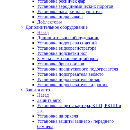
Установка ресничек фар
Установка аэродинамических порогов
Установка насадки на глушитель
Установка подкрылков
Дефлекторы
Дополнительное оборудование
Назад
Дополнительное оборудование
Установка подогрева сидений
Установка видеорегистратора
Установка подсветки ног
Замена ламп панели приборов
Установка брызговиков
Установка предпускового подогревателя
Установка подогревателя вебасто
Установка подогревателя бинар
Установка подогревателя гидроник
Защита авто
Назад
Защита авто
Установка защиты картера, КПП, РКПП и
т.д.
Установка шноркеля
Установка защиты заднего / переднего
бампера