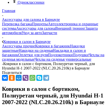
Одноклассники
Главная
-
Аксессуары для салона в Барнауле
Перевозка багажа
Прицепы
Автоэлектроника и охранные
системы
Аксессуары для салона
Внешний тюнинг
Защита
автомобиля
Уход за авто
Запчасти
-
Коврики в салон в Барнауле
Аксессуары прочие
Коврики в багажник
Накидки
защитные
Накидки на сиденья
Накладки в салон и
багажник
Оплетки для руля
Подлокотники
Подушки
Чехлы на
сиденья модельные
Чехлы на сиденья универсальные
-
Коврики в салон с бортиком, Полиуретан черный, для
Hyundai H-1 2007-2022 (NLC.20.26.210k) в Барнауле
Поделиться
Коврики в салон с бортиком,
Полиуретан черный, для Hyundai H-1
2007-2022 (NLC.20.26.210k) в Барнауле