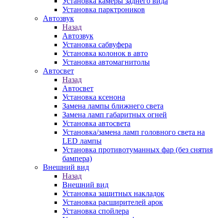
Установка камеры заднего вида
Установка парктроников
Автозвук
Назад
Автозвук
Установка сабвуфера
Установка колонок в авто
Установка автомагнитолы
Автосвет
Назад
Автосвет
Установка ксенона
Замена лампы ближнего света
Замена ламп габаритных огней
Установка автосвета
Установка/замена ламп головного света на
LED лампы
Установка противотуманных фар (без снятия
бампера)
Внешний вид
Назад
Внешний вид
Установка защитных накладок
Установка расширителей арок
Установка спойлера