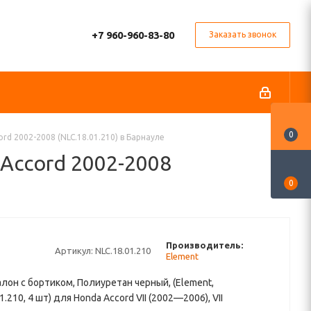
+7 960-960-83-80
Заказать звонок
0
rd 2002-2008 (NLC.18.01.210) в Барнауле
 Accord 2002-2008
0
Производитель:
Артикул:
NLC.18.01.210
Element
алон с бортиком, Полиуретан черный, (Element,
1.210, 4 шт) для Honda Accord VII (2002—2006), VII