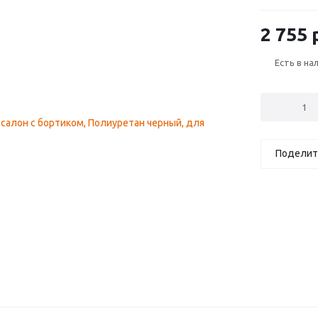
рестайлинг
2 755
р
Есть в на
Поделит