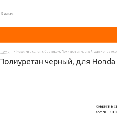
Барнаул
рнауле
-
Коврики в салон с бортиком, Полиуретан черный, для Honda Acco
 Полиуретан черный, для Honda
Коврики в с
арт.NLC.18.0