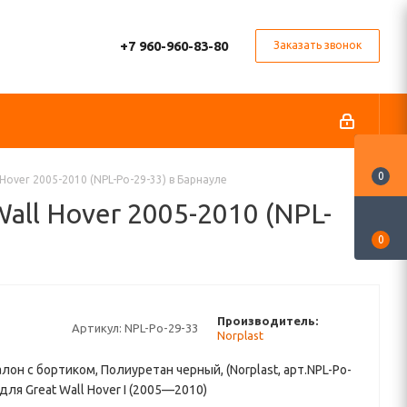
+7 960-960-83-80
Заказать звонок
0
Hover 2005-2010 (NPL-Po-29-33) в Барнауле
all Hover 2005-2010 (NPL-
0
Производитель:
Артикул:
NPL-Po-29-33
Norplast
алон с бортиком, Полиуретан черный, (Norplast, арт.NPL-Po-
 для Great Wall Hover I (2005—2010)