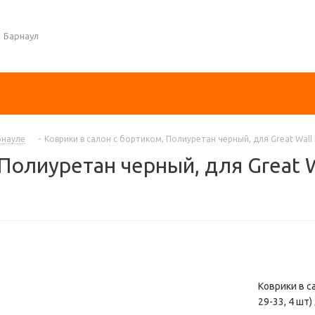
Барнаул
рнауле
-
Коврики в салон с бортиком, Полиуретан черный, для Great Wall 
Полиуретан черный, для Great W
Коврики в с
29-33, 4 шт)