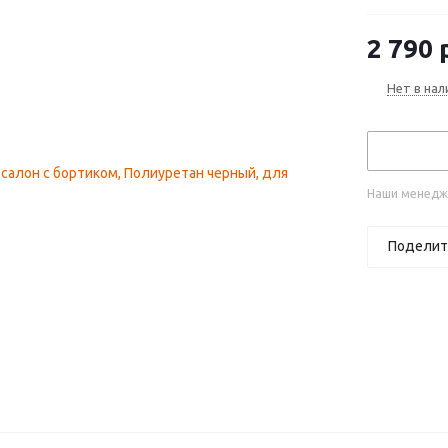
2 790
р
Нет в нал
Наши менедже
Поделит