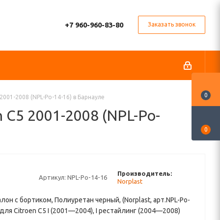
+7 960-960-83-80
Заказать звонок
0
2001-2008 (NPL-Po-14-16) в Барнауле
 C5 2001-2008 (NPL-Po-
0
Производитель:
Артикул:
NPL-Po-14-16
Norplast
алон с бортиком, Полиуретан черный, (Norplast, арт.NPL-Po-
 для Citroen C5 I (2001—2004), I рестайлинг (2004—2008)