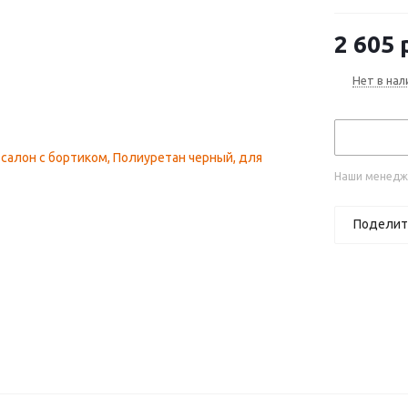
2 605
р
Нет в нал
Наши менедже
Поделит