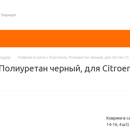
Барнаул
рнауле
-
Коврики в салон с бортиком, Полиуретан черный, для Citroen C5 
Полиуретан черный, для Citroen
Коврики в с
14-16, 4 шт)