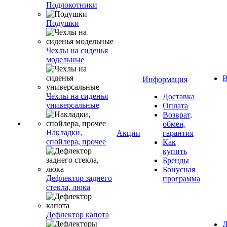
Подлокотники
Подушки
Чехлы на сиденья
модельные
В
Информация
Чехлы на сиденья
Доставка
универсальные
Оплата
Возврат,
обмен,
Накладки,
Акции
гарантия
спойлера, прочее
Как
купить
Бренды
Бонусная
Дефлектор заднего
программа
стекла, люка
Дефлектор капота
Д