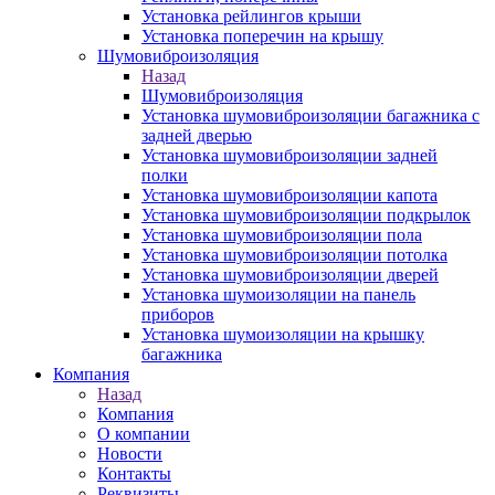
Установка рейлингов крыши
Установка поперечин на крышу
Шумовиброизоляция
Назад
Шумовиброизоляция
Установка шумовиброизоляции багажника с
задней дверью
Установка шумовиброизоляции задней
полки
Установка шумовиброизоляции капота
Установка шумовиброизоляции подкрылок
Установка шумовиброизоляции пола
Установка шумовиброизоляции потолка
Установка шумовиброизоляции дверей
Установка шумоизоляции на панель
приборов
Установка шумоизоляции на крышку
багажника
Компания
Назад
Компания
О компании
Новости
Контакты
Реквизиты