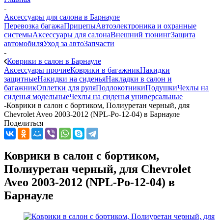
-
Аксессуары для салона в Барнауле
Перевозка багажа
Прицепы
Автоэлектроника и охранные
системы
Аксессуары для салона
Внешний тюнинг
Защита
автомобиля
Уход за авто
Запчасти
-
Коврики в салон в Барнауле
Аксессуары прочие
Коврики в багажник
Накидки
защитные
Накидки на сиденья
Накладки в салон и
багажник
Оплетки для руля
Подлокотники
Подушки
Чехлы на
сиденья модельные
Чехлы на сиденья универсальные
-
Коврики в салон с бортиком, Полиуретан черный, для
Chevrolet Aveo 2003-2012 (NPL-Po-12-04) в Барнауле
Поделиться
Коврики в салон с бортиком,
Полиуретан черный, для Chevrolet
Aveo 2003-2012 (NPL-Po-12-04) в
Барнауле