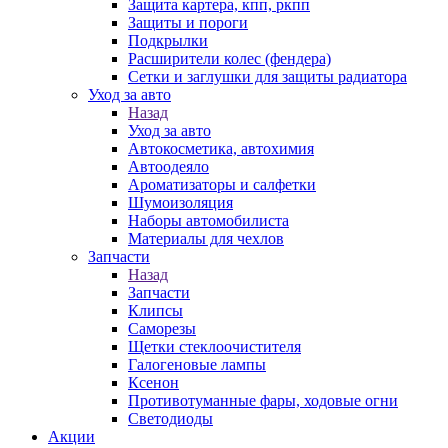
Защита картера, кпп, ркпп
Защиты и пороги
Подкрылки
Расширители колес (фендера)
Сетки и заглушки для защиты радиатора
Уход за авто
Назад
Уход за авто
Автокосметика, автохимия
Автоодеяло
Ароматизаторы и салфетки
Шумоизоляция
Наборы автомобилиста
Материалы для чехлов
Запчасти
Назад
Запчасти
Клипсы
Саморезы
Щетки стеклоочистителя
Галогеновые лампы
Ксенон
Противотуманные фары, ходовые огни
Светодиоды
Акции