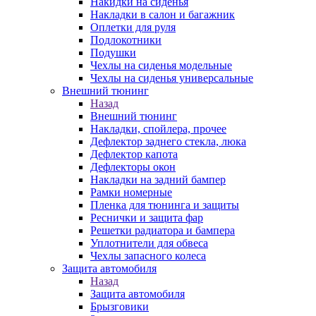
Накидки на сиденья
Накладки в салон и багажник
Оплетки для руля
Подлокотники
Подушки
Чехлы на сиденья модельные
Чехлы на сиденья универсальные
Внешний тюнинг
Назад
Внешний тюнинг
Накладки, спойлера, прочее
Дефлектор заднего стекла, люка
Дефлектор капота
Дефлекторы окон
Накладки на задний бампер
Рамки номерные
Пленка для тюнинга и защиты
Реснички и защита фар
Решетки радиатора и бампера
Уплотнители для обвеса
Чехлы запасного колеса
Защита автомобиля
Назад
Защита автомобиля
Брызговики