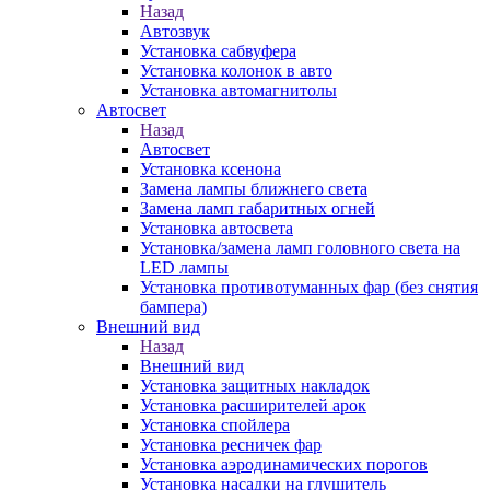
Назад
Автозвук
Установка сабвуфера
Установка колонок в авто
Установка автомагнитолы
Автосвет
Назад
Автосвет
Установка ксенона
Замена лампы ближнего света
Замена ламп габаритных огней
Установка автосвета
Установка/замена ламп головного света на
LED лампы
Установка противотуманных фар (без снятия
бампера)
Внешний вид
Назад
Внешний вид
Установка защитных накладок
Установка расширителей арок
Установка спойлера
Установка ресничек фар
Установка аэродинамических порогов
Установка насадки на глушитель