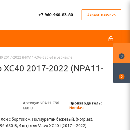
+7 960-960-83-80
Заказать звонок
0
0 2017-2022 (NPA11-C96-680-B) в Барнауле
o XC40 2017-2022 (NPA11-
0
Артикул:
NPA11-C96-
Производитель:
Norplast
680-B
алон с бортиком, Полиуретан бежевый, (Norplast,
96-680-B, 4 шт) для Volvo XC40 I (2017—2022)