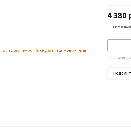
4 380
р
Нет в нал
Наши менедже
Поделит