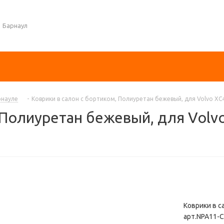
Барнаул
рнауле
-
Коврики в салон с бортиком, Полиуретан бежевый, для Volvo XC4
 Полиуретан бежевый, для Volv
Коврики в с
арт.NPA11-C