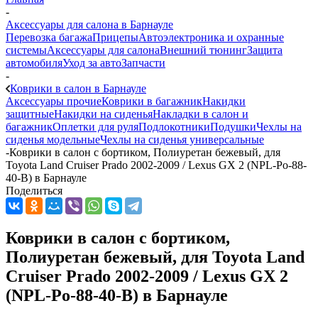
-
Аксессуары для салона в Барнауле
Перевозка багажа
Прицепы
Автоэлектроника и охранные
системы
Аксессуары для салона
Внешний тюнинг
Защита
автомобиля
Уход за авто
Запчасти
-
Коврики в салон в Барнауле
Аксессуары прочие
Коврики в багажник
Накидки
защитные
Накидки на сиденья
Накладки в салон и
багажник
Оплетки для руля
Подлокотники
Подушки
Чехлы на
сиденья модельные
Чехлы на сиденья универсальные
-
Коврики в салон с бортиком, Полиуретан бежевый, для
Toyota Land Cruiser Prado 2002-2009 / Lexus GX 2 (NPL-Po-88-
40-B) в Барнауле
Поделиться
Коврики в салон с бортиком,
Полиуретан бежевый, для Toyota Land
Cruiser Prado 2002-2009 / Lexus GX 2
(NPL-Po-88-40-B) в Барнауле