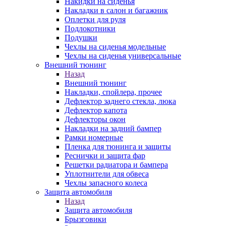
Накидки на сиденья
Накладки в салон и багажник
Оплетки для руля
Подлокотники
Подушки
Чехлы на сиденья модельные
Чехлы на сиденья универсальные
Внешний тюнинг
Назад
Внешний тюнинг
Накладки, спойлера, прочее
Дефлектор заднего стекла, люка
Дефлектор капота
Дефлекторы окон
Накладки на задний бампер
Рамки номерные
Пленка для тюнинга и защиты
Реснички и защита фар
Решетки радиатора и бампера
Уплотнители для обвеса
Чехлы запасного колеса
Защита автомобиля
Назад
Защита автомобиля
Брызговики