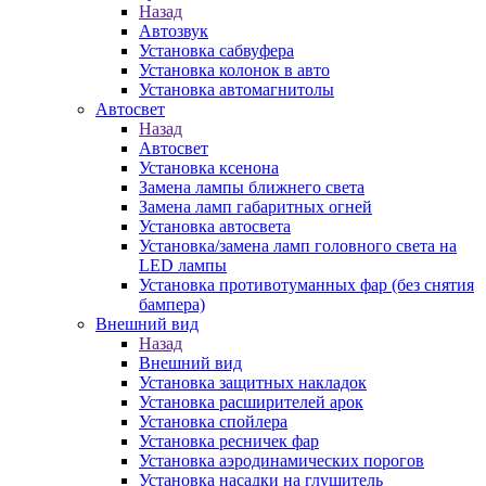
Назад
Автозвук
Установка сабвуфера
Установка колонок в авто
Установка автомагнитолы
Автосвет
Назад
Автосвет
Установка ксенона
Замена лампы ближнего света
Замена ламп габаритных огней
Установка автосвета
Установка/замена ламп головного света на
LED лампы
Установка противотуманных фар (без снятия
бампера)
Внешний вид
Назад
Внешний вид
Установка защитных накладок
Установка расширителей арок
Установка спойлера
Установка ресничек фар
Установка аэродинамических порогов
Установка насадки на глушитель