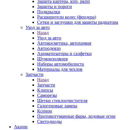
Защита картера, кпп, ркпп
Защиты и пороги
Подкрылки
Расширители колес (фендера)
Сетки и заглушки для защиты радиатора
Уход за авто
Назад
Уход за авто
Автокосметика, автохимия
Автоодеяло
Ароматизаторы и салфетки
Шумоизоляция
Наборы автомобилиста
Материалы для чехлов
Запчасти
Назад
Запчасти
Клипсы
Саморезы
Щетки стеклоочистителя
Галогеновые лампы
Ксенон
Противотуманные фары, ходовые огни
Светодиоды
Акции