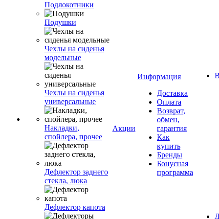
Подлокотники
Подушки
Чехлы на сиденья
модельные
В
Информация
Чехлы на сиденья
Доставка
универсальные
Оплата
Возврат,
обмен,
Накладки,
Акции
гарантия
спойлера, прочее
Как
купить
Бренды
Бонусная
Дефлектор заднего
программа
стекла, люка
Дефлектор капота
Д