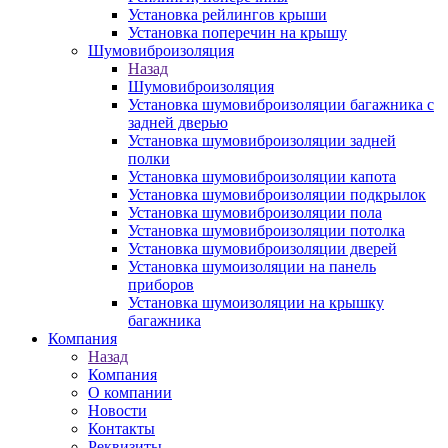
Установка рейлингов крыши
Установка поперечин на крышу
Шумовиброизоляция
Назад
Шумовиброизоляция
Установка шумовиброизоляции багажника с
задней дверью
Установка шумовиброизоляции задней
полки
Установка шумовиброизоляции капота
Установка шумовиброизоляции подкрылок
Установка шумовиброизоляции пола
Установка шумовиброизоляции потолка
Установка шумовиброизоляции дверей
Установка шумоизоляции на панель
приборов
Установка шумоизоляции на крышку
багажника
Компания
Назад
Компания
О компании
Новости
Контакты
Реквизиты