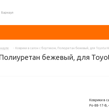
Барнаул
рнауле
-
Коврики в салон с бортиком, Полиуретан бежевый, для Toyota Hi
 Полиуретан бежевый, для Toyot
Коврики в с
Po-88-17-B, 