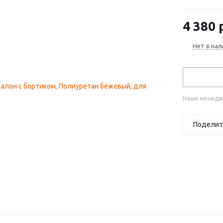
(2010—2013
4 380
р
Нет в нал
Наши менедже
Поделит