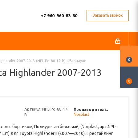
+7 960-960-83-80
Заказать звонок
0
ghlander 2007-2013 (NPL-Po-88-17-B) в Барнауле
a Highlander 2007-2013
0
Артикул:
NPL-Po-88-17-
Производитель:
Norplast
B
алон с бортиком, Полиуретан бежевый, (Norplast, арт.NPL-
4 шт) для Toyota Highlander II (2007—2010), II рестайлинг