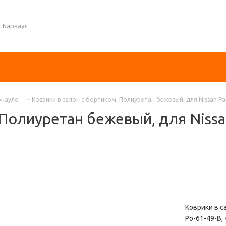
Барнаул
рнауле
-
Коврики в салон с бортиком, Полиуретан бежевый, для Nissan Pat
Полиуретан бежевый, для Nissan
Коврики в с
Po-61-49-B,