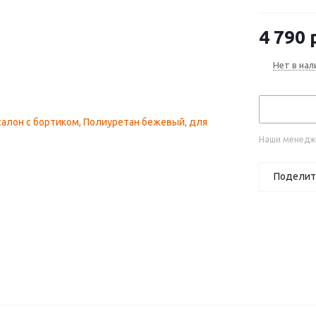
(2014—2019)
4 790
р
Нет в нал
Наши менедже
Поделит