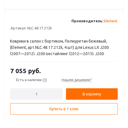
Производитель:
Element
Артикул:
NLC.48.17.212k
Коврики в салон с бортиком, Полиуретан бежевый,
(Element, арт.NLC.48.17.212k, 4 шт) для Lexus LX J200
(2007—2012), J200 рестайлинг (2012—2015), J200
рестайлинг 2 (2015—2023) / Toyota Land Cruiser 200 (2007
—2012), 200 рестайлинг (2012—2015), 200 рестайлинг 2
7 055
руб.
(2015—2021)
Есть в наличии
(1)
Нашли дешевле?
В корзину
Купить в 1 клик