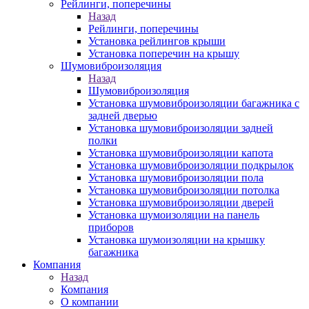
Рейлинги, поперечины
Назад
Рейлинги, поперечины
Установка рейлингов крыши
Установка поперечин на крышу
Шумовиброизоляция
Назад
Шумовиброизоляция
Установка шумовиброизоляции багажника с
задней дверью
Установка шумовиброизоляции задней
полки
Установка шумовиброизоляции капота
Установка шумовиброизоляции подкрылок
Установка шумовиброизоляции пола
Установка шумовиброизоляции потолка
Установка шумовиброизоляции дверей
Установка шумоизоляции на панель
приборов
Установка шумоизоляции на крышку
багажника
Компания
Назад
Компания
О компании