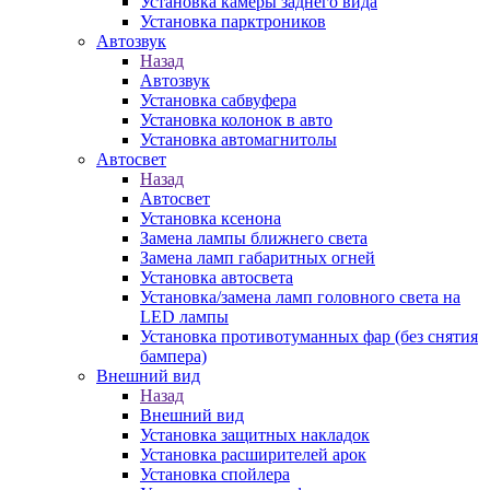
Установка камеры заднего вида
Установка парктроников
Автозвук
Назад
Автозвук
Установка сабвуфера
Установка колонок в авто
Установка автомагнитолы
Автосвет
Назад
Автосвет
Установка ксенона
Замена лампы ближнего света
Замена ламп габаритных огней
Установка автосвета
Установка/замена ламп головного света на
LED лампы
Установка противотуманных фар (без снятия
бампера)
Внешний вид
Назад
Внешний вид
Установка защитных накладок
Установка расширителей арок
Установка спойлера