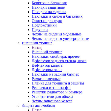
Коврики в багажник
Накидки защитные
Накидки на сиденья
Накладки в салон и багажник
Оплетки для руля
Подлокотники
Подушки
Чехлы на сиденья модельные
Чехлы на сиденья универсальные
Внешний тюнинг
Назад
Внешний тюнинг
Накладки, спойлера, прочее
Дефлектор заднего стекла, люка
Дефлектор капота
Дефлекторы окон
Накладки на задний бампер
Рамки номерные
Пленка для тюнинга и защиты
Реснички и защита фар
Решетки радиатора и бампера
Уплотнители для обвеса
Чехлы запасного колеса
Защита автомобиля
Назад