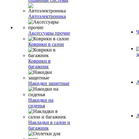
охранные системы
Автоэлектроника
Ч
Аксессуары прочие
Коврики в салон
П
з
Коврики в
багажник
А
Накидки защитные
Накидки на
сиденья
А
Накладки в салон и
багажник