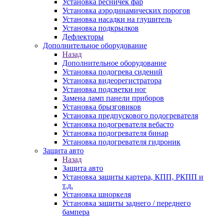
Установка ресничек фар
Установка аэродинамических порогов
Установка насадки на глушитель
Установка подкрылков
Дефлекторы
Дополнительное оборудование
Назад
Дополнительное оборудование
Установка подогрева сидений
Установка видеорегистратора
Установка подсветки ног
Замена ламп панели приборов
Установка брызговиков
Установка предпускового подогревателя
Установка подогревателя вебасто
Установка подогревателя бинар
Установка подогревателя гидроник
Защита авто
Назад
Защита авто
Установка защиты картера, КПП, РКПП и
т.д.
Установка шноркеля
Установка защиты заднего / переднего
бампера