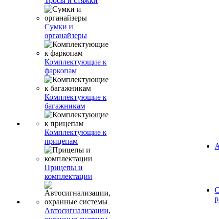
Тросы и стяжки
Сумки и
органайзеры
Комплектующие к
фаркопам
Комплектующие к
багажникам
Комплектующие к
прицепам
А
Прицепы и
комплектации
С
р
Автосигнализации,