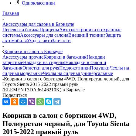
Одноклассники
Главная
-
Аксессуары для салона в Барнауле
Перевозка багажа
Прицепы
Автоэлектроника и охранные
системы
Аксессуары для салона
Внешний тюнинг
Защита
автомобиля
Уход за авто
Запчасти
-
Коврики в салон в Барнауле
Аксессуары прочие
Коврики в багажник
Накидки
защитные
Накидки на сиденья
Накладки в салон и
багажник
Оплетки для руля
Подлокотники
Подушки
Чехлы на
сиденья модельные
Чехлы на сиденья универсальные
-
Коврики в салон с бортиком 4WD, Полиуретан черный, для
Toyota Sienta 2015-2022 правый руль
(ELEMENT3DA36146210K) в Барнауле
Поделиться
Коврики в салон с бортиком 4WD,
Полиуретан черный, для Toyota Sienta
2015-2022 правый руль