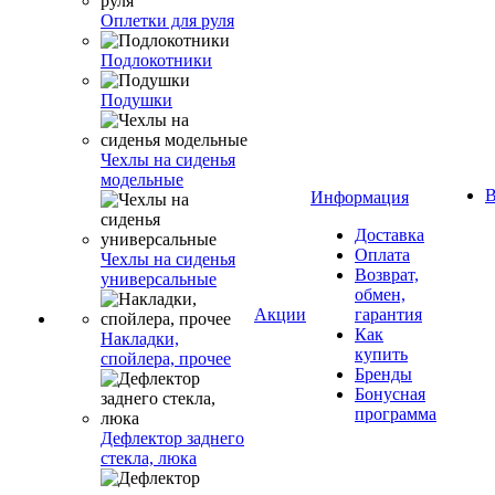
Оплетки для руля
Подлокотники
Подушки
Чехлы на сиденья
модельные
В
Информация
Доставка
Оплата
Чехлы на сиденья
Возврат,
универсальные
обмен,
Акции
гарантия
Как
Накладки,
купить
спойлера, прочее
Бренды
Бонусная
программа
Дефлектор заднего
стекла, люка