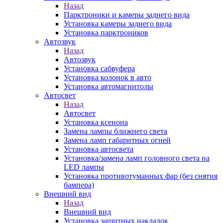
Назад
Парктроники и камеры заднего вида
Установка камеры заднего вида
Установка парктроников
Автозвук
Назад
Автозвук
Установка сабвуфера
Установка колонок в авто
Установка автомагнитолы
Автосвет
Назад
Автосвет
Установка ксенона
Замена лампы ближнего света
Замена ламп габаритных огней
Установка автосвета
Установка/замена ламп головного света на
LED лампы
Установка противотуманных фар (без снятия
бампера)
Внешний вид
Назад
Внешний вид
Установка защитных накладок