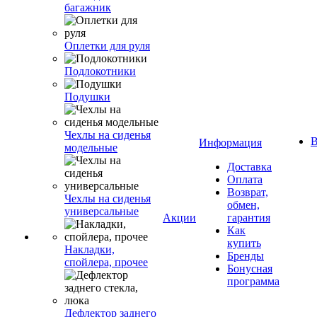
багажник
Оплетки для руля
Подлокотники
Подушки
Чехлы на сиденья
В
Информация
модельные
Доставка
Оплата
Возврат,
Чехлы на сиденья
обмен,
универсальные
Акции
гарантия
Как
купить
Накладки,
Бренды
спойлера, прочее
Бонусная
программа
Дефлектор заднего