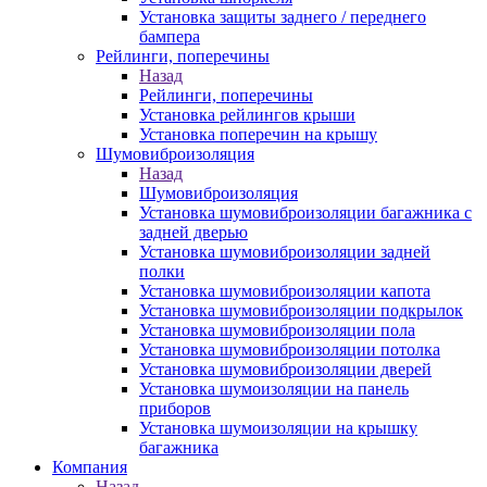
Установка защиты заднего / переднего
бампера
Рейлинги, поперечины
Назад
Рейлинги, поперечины
Установка рейлингов крыши
Установка поперечин на крышу
Шумовиброизоляция
Назад
Шумовиброизоляция
Установка шумовиброизоляции багажника с
задней дверью
Установка шумовиброизоляции задней
полки
Установка шумовиброизоляции капота
Установка шумовиброизоляции подкрылок
Установка шумовиброизоляции пола
Установка шумовиброизоляции потолка
Установка шумовиброизоляции дверей
Установка шумоизоляции на панель
приборов
Установка шумоизоляции на крышку
багажника
Компания
Назад