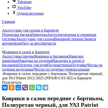
Telegram
YouTube
Одноклассники
Главная
-
Аксессуары для салона в Барнауле
Перевозка багажа
Прицепы
Автоэлектроника и охранные
системы
Аксессуары для салона
Внешний тюнинг
Защита
автомобиля
Уход за авто
Запчасти
-
Коврики в салон в Барнауле
Аксессуары прочие
Коврики в багажник
Накидки
защитные
Накидки на сиденья
Накладки в салон и
багажник
Оплетки для руля
Подлокотники
Подушки
Чехлы на
сиденья модельные
Чехлы на сиденья универсальные
-
Коврики в салон передние с бортиком, Полиуретан черный,
для УАЗ Patriot 2012-2025 (NPA00-C93-502) в Барнауле
Поделиться
Коврики в салон передние с бортиком,
Полиуретан черный, для УАЗ Patriot