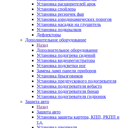
Установка расширителей арок
Установка спойлера
Установка ресничек фар
Установка аэродинамических порогов
Установка насадки на глушитель
Установка подкрылков
Дефлекторы
Дополнительное оборудование
Назад
Дополнительное оборудование
Установка подогрева сидений
Установка видеорегистратора
Установка подсветки ног
Замена ламп панели приборов
Установка брызговиков
Установка предпускового подогревателя
Установка подогревателя вебасто
Установка подогревателя бинар
Установка подогревателя гидроник
Защита авто
Назад
Защита авто
Установка защиты картера, КПП, РКПП и
т.д.
Установка шноркеля