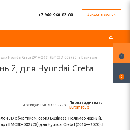
+7 960-960-83-80
Заказать звонок
0
 для Hyundai Creta 2016-2021 (EMC3D-002728) в Барнауле
ный, для Hyundai Creta
0
Производитель:
Артикул:
EMC3D-002728
Euromat|3d
алон 3D с бортиком, серия Business, Полимер черный,
 арт.EMC3D-002728) для Hyundai Creta I (2016—2020), I