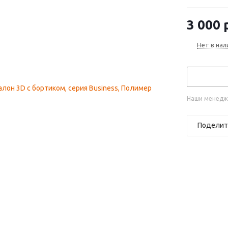
рестайлинг
3 000
р
Нет в нал
Наши менедже
Поделит