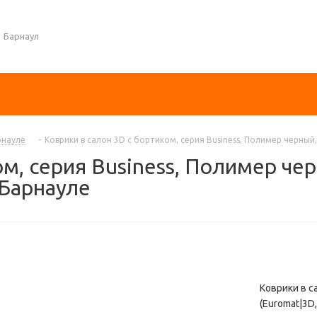
Барнаул
рнауле
-
Коврики в салон 3D с бортиком, серия Business, Полимер черный,
м, серия Business, Полимер чер
 Барнауле
Коврики в с
(Euromat|3D,