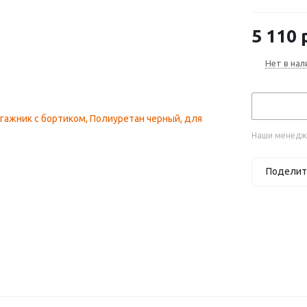
XU60 реста
5 110
р
Нет в нал
Наши менедже
Поделит