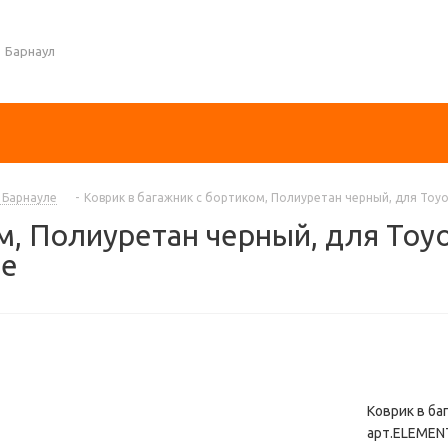
Барнаул
в Барнауле
-
Коврик в багажник с бортиком, Полиуретан черный, для Toyo
м, Полиуретан черный, для Toyo
ле
Коврик в ба
арт.ELEMENT