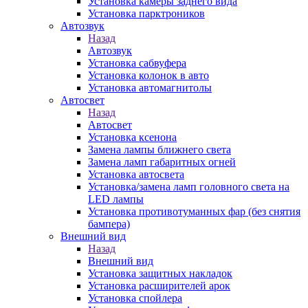
Установка камеры заднего вида
Установка парктроников
Автозвук
Назад
Автозвук
Установка сабвуфера
Установка колонок в авто
Установка автомагнитолы
Автосвет
Назад
Автосвет
Установка ксенона
Замена лампы ближнего света
Замена ламп габаритных огней
Установка автосвета
Установка/замена ламп головного света на
LED лампы
Установка противотуманных фар (без снятия
бампера)
Внешний вид
Назад
Внешний вид
Установка защитных накладок
Установка расширителей арок
Установка спойлера