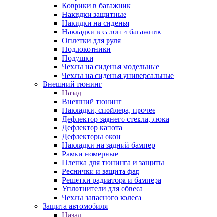
Коврики в багажник
Накидки защитные
Накидки на сиденья
Накладки в салон и багажник
Оплетки для руля
Подлокотники
Подушки
Чехлы на сиденья модельные
Чехлы на сиденья универсальные
Внешний тюнинг
Назад
Внешний тюнинг
Накладки, спойлера, прочее
Дефлектор заднего стекла, люка
Дефлектор капота
Дефлекторы окон
Накладки на задний бампер
Рамки номерные
Пленка для тюнинга и защиты
Реснички и защита фар
Решетки радиатора и бампера
Уплотнители для обвеса
Чехлы запасного колеса
Защита автомобиля
Назад