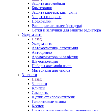
Защита автомобиля
Брызговики
Защита картера, кпп, ркпп
Защиты и пороги
Подкрылки
Расширители колес (фендера)
Сетки и заглушки для защиты радиатора
Уход за авто
Назад
Уход за авто
Автокосметика, автохимия
Автоодеяло
Ароматизаторы и салфетки
Шумоизоляция
Наборы автомобилиста
Материалы для чехлов
Запчасти
Назад
Запчасти
Клипсы
Саморезы
Щетки стеклоочистителя
Галогеновые лампы
Ксенон
Противотуманные фары, ходовые огни