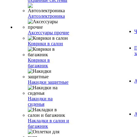
охранные системы
Автоэлектроника
Ч
Аксессуары прочие
Коврики в салон
П
з
Коврики в
багажник
А
Накидки защитные
Накидки на
сиденья
А
Накладки в салон и
багажник