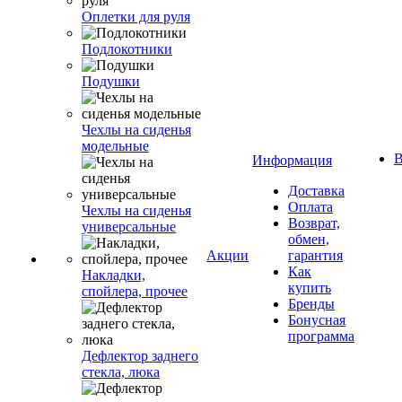
Оплетки для руля
Подлокотники
Подушки
Чехлы на сиденья
модельные
В
Информация
Доставка
Оплата
Чехлы на сиденья
Возврат,
универсальные
обмен,
Акции
гарантия
Как
Накладки,
купить
спойлера, прочее
Бренды
Бонусная
программа
Дефлектор заднего
стекла, люка