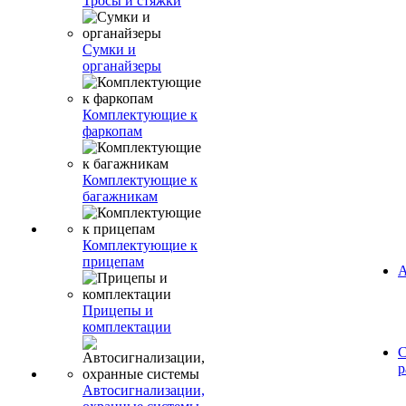
Тросы и стяжки
Сумки и
органайзеры
Комплектующие к
фаркопам
Комплектующие к
багажникам
Комплектующие к
прицепам
А
Прицепы и
комплектации
С
р
Автосигнализации,