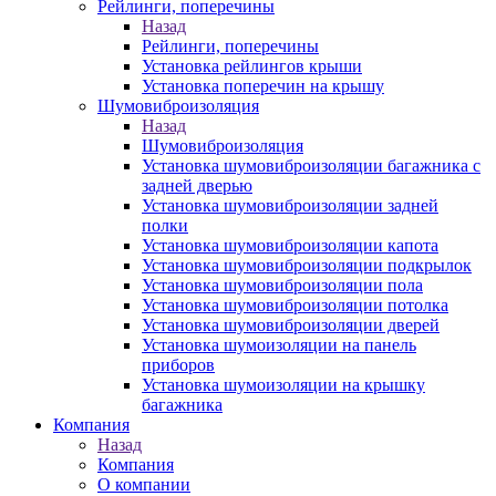
Рейлинги, поперечины
Назад
Рейлинги, поперечины
Установка рейлингов крыши
Установка поперечин на крышу
Шумовиброизоляция
Назад
Шумовиброизоляция
Установка шумовиброизоляции багажника с
задней дверью
Установка шумовиброизоляции задней
полки
Установка шумовиброизоляции капота
Установка шумовиброизоляции подкрылок
Установка шумовиброизоляции пола
Установка шумовиброизоляции потолка
Установка шумовиброизоляции дверей
Установка шумоизоляции на панель
приборов
Установка шумоизоляции на крышку
багажника
Компания
Назад
Компания
О компании