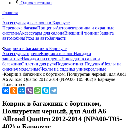
Одноклассники
Главная
-
Аксессуары для салона в Барнауле
Перевозка багажа
Прицепы
Автоэлектроника и охранные
системы
Аксессуары для салона
Внешний тюнинг
Защита
автомобиля
Уход за авто
Запчасти
-
Коврики в багажник в Барнауле
Аксессуары прочие
Коврики в салон
Накидки
защитные
Накидки на сиденья
Накладки в салон и
багажник
Оплетки для руля
Подлокотники
Подушки
Чехлы на
сиденья модельные
Чехлы на сиденья универсальные
-
Коврик в багажник с бортиком, Полиуретан черный, для Audi
A6 Allroad Quattro 2012-2014 (NPA00-T05-402) в Барнауле
Поделиться
Коврик в багажник с бортиком,
Полиуретан черный, для Audi A6
Allroad Quattro 2012-2014 (NPA00-T05-
402) в Барнауле