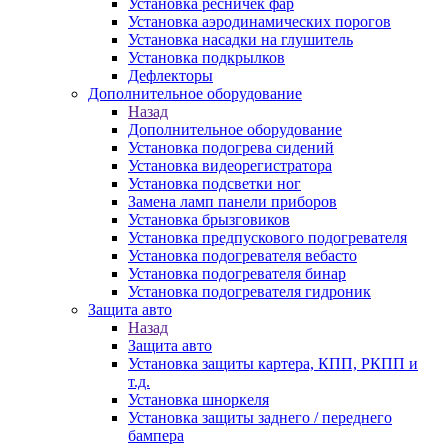
Установка ресничек фар
Установка аэродинамических порогов
Установка насадки на глушитель
Установка подкрылков
Дефлекторы
Дополнительное оборудование
Назад
Дополнительное оборудование
Установка подогрева сидений
Установка видеорегистратора
Установка подсветки ног
Замена ламп панели приборов
Установка брызговиков
Установка предпускового подогревателя
Установка подогревателя вебасто
Установка подогревателя бинар
Установка подогревателя гидроник
Защита авто
Назад
Защита авто
Установка защиты картера, КПП, РКПП и
т.д.
Установка шноркеля
Установка защиты заднего / переднего
бампера