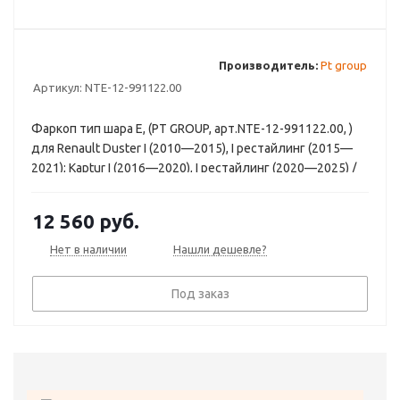
Производитель:
Pt group
Артикул:
NTE-12-991122.00
Фаркоп тип шара E, (PT GROUP, арт.NTE-12-991122.00, )
для Renault Duster I (2010—2015), I рестайлинг (2015—
2021); Kaptur I (2016—2020), I рестайлинг (2020—2025) /
Nissan Terrano D10 (2014—2022)
12 560
руб.
Нет в наличии
Нашли дешевле?
Под заказ