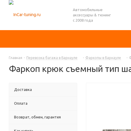
Автомобильные
аксессуары & тюнинг
с 2008 года
Главная
-
Перевозка багажа в Барнауле
-
Фаркопы в Барнауле
-
Ф
Фаркоп крюк съемный тип шар
Доставка
Оплата
Возврат, обмен, гарантия
Как купить