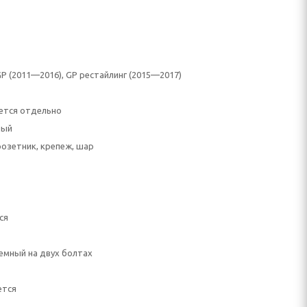
GP (2011—2016), GP рестайлинг (2015—2017)
ется отдельно
ный
розетник, крепеж, шар
ся
емный на двух болтах
ется