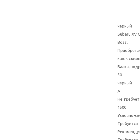
черный
Subaru XV 
Bosal
Приобрета
крюк съем
Балка, под
50
черный
A
Не требует
1500
Условно-съ
Требуется
Рекоменду
Требуется