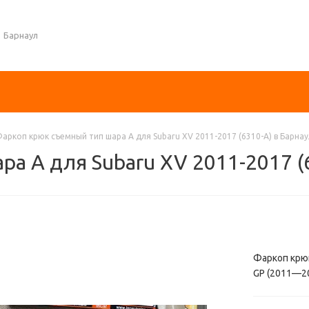
Барнаул
аркоп крюк съемный тип шара A для Subaru XV 2011-2017 (6310-A) в Барна
а A для Subaru XV 2011-2017 (
Фаркоп крюк 
GP (2011—20