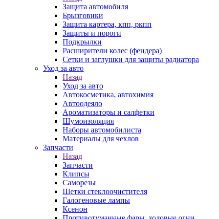
Защита автомобиля
Брызговики
Защита картера, кпп, ркпп
Защиты и пороги
Подкрылки
Расширители колес (фендера)
Сетки и заглушки для защиты радиатора
Уход за авто
Назад
Уход за авто
Автокосметика, автохимия
Автоодеяло
Ароматизаторы и салфетки
Шумоизоляция
Наборы автомобилиста
Материалы для чехлов
Запчасти
Назад
Запчасти
Клипсы
Саморезы
Щетки стеклоочистителя
Галогеновые лампы
Ксенон
Противотуманные фары, ходовые огни