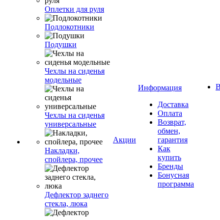
Оплетки для руля
Подлокотники
Подушки
Чехлы на сиденья
модельные
В
Информация
Доставка
Оплата
Чехлы на сиденья
Возврат,
универсальные
обмен,
Акции
гарантия
Как
Накладки,
купить
спойлера, прочее
Бренды
Бонусная
программа
Дефлектор заднего
стекла, люка