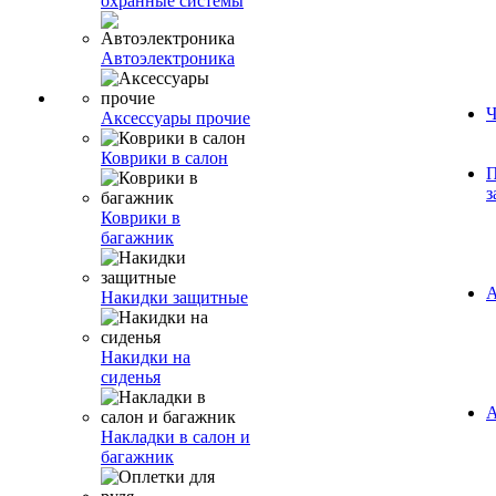
охранные системы
Автоэлектроника
Ч
Аксессуары прочие
Коврики в салон
П
з
Коврики в
багажник
А
Накидки защитные
Накидки на
сиденья
А
Накладки в салон и
багажник