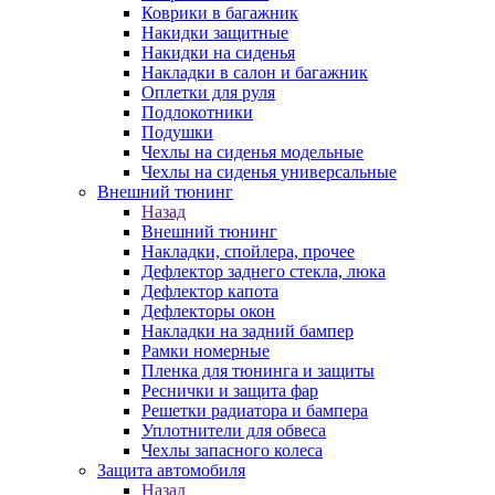
Коврики в багажник
Накидки защитные
Накидки на сиденья
Накладки в салон и багажник
Оплетки для руля
Подлокотники
Подушки
Чехлы на сиденья модельные
Чехлы на сиденья универсальные
Внешний тюнинг
Назад
Внешний тюнинг
Накладки, спойлера, прочее
Дефлектор заднего стекла, люка
Дефлектор капота
Дефлекторы окон
Накладки на задний бампер
Рамки номерные
Пленка для тюнинга и защиты
Реснички и защита фар
Решетки радиатора и бампера
Уплотнители для обвеса
Чехлы запасного колеса
Защита автомобиля
Назад