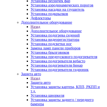
Установка ресничек фар
Установка аэродинамических порогов
Установка насадки на глушитель
Установка подкрылков
Дефлекторы
Дополнительное оборудование
Назад
Дополнительное оборудование
Установка подогрева сидений
Установка видеорегистратора
Установка подсветки ног
Замена ламп панели приборов
Установка брызговиков
Установка предпускового подогревателя
Установка подогревателя вебасто
Установка подогревателя бинар
Установка подогревателя гидроник
Защита авто
Назад
Защита авто
Установка защиты картера, КПП, РКПП и
т.д.
Установка шноркеля
Установка защиты заднего / переднего
бампера