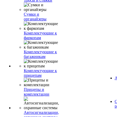
Тросы и стяжки
Сумки и
органайзеры
Комплектующие к
фаркопам
Комплектующие к
багажникам
Комплектующие к
прицепам
А
Прицепы и
комплектации
С
р
Автосигнализации,