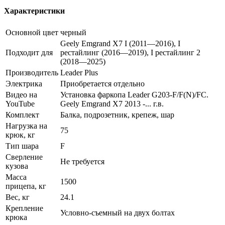
Характеристики
Основной цвет
черный
Geely Emgrand X7 I (2011—2016), I
Подходит для
рестайлинг (2016—2019), I рестайлинг 2
(2018—2025)
Производитель
Leader Plus
Электрика
Приобретается отдельно
Видео на
Установка фаркопа Leader G203-F/F(N)/FC.
YouTube
Geely Emgrand X7 2013 -... г.в.
Комплект
Балка, подрозетник, крепеж, шар
Нагрузка на
75
крюк, кг
Тип шара
F
Сверление
Не требуется
кузова
Масса
1500
прицепа, кг
Вес, кг
24.1
Крепление
Условно-съемный на двух болтах
крюка