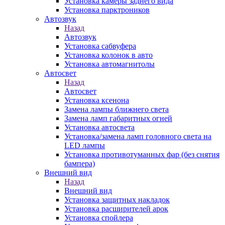
Установка камеры заднего вида
Установка парктроников
Автозвук
Назад
Автозвук
Установка сабвуфера
Установка колонок в авто
Установка автомагнитолы
Автосвет
Назад
Автосвет
Установка ксенона
Замена лампы ближнего света
Замена ламп габаритных огней
Установка автосвета
Установка/замена ламп головного света на
LED лампы
Установка противотуманных фар (без снятия
бампера)
Внешний вид
Назад
Внешний вид
Установка защитных накладок
Установка расширителей арок
Установка спойлера