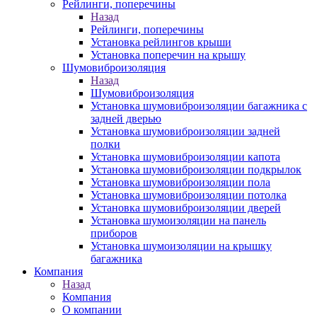
Рейлинги, поперечины
Назад
Рейлинги, поперечины
Установка рейлингов крыши
Установка поперечин на крышу
Шумовиброизоляция
Назад
Шумовиброизоляция
Установка шумовиброизоляции багажника с
задней дверью
Установка шумовиброизоляции задней
полки
Установка шумовиброизоляции капота
Установка шумовиброизоляции подкрылок
Установка шумовиброизоляции пола
Установка шумовиброизоляции потолка
Установка шумовиброизоляции дверей
Установка шумоизоляции на панель
приборов
Установка шумоизоляции на крышку
багажника
Компания
Назад
Компания
О компании