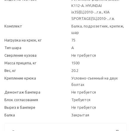
K112-A. HYUNDAI
ix35(EL)2010-...г.в., KIA
SPORTAGE(SL)2010-...г.в.
Комплект
Балка, подрозетник, крепеж,
шар
Нагрузка на крюк, кг
75
Тип шара
A
Сверление кузова
Не требуется
Масса прицепа, кг
1500
Вес, кг
20.2
Крепление крюка
Условно-съемный на двух
болтах
Демонтаж бампера
Не требуется
Блок согласования
Требуется
Вырез в бампере
Не требуется
Балка
Закрытая