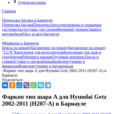
Одноклассники
Главная
-
Перевозка багажа в Барнауле
Перевозка багажа
Прицепы
Автоэлектроника и охранные
системы
Аксессуары для салона
Внешний тюнинг
Защита
автомобиля
Уход за авто
Запчасти
-
Фаркопы в Барнауле
Боксы на крышу
Багажники на крышу
Багажники на крышу
"LUX"
Крепления для велосипедов
Крепления для лыж и
сноубордов
Рейлинги крыши
Грузовые корзины
Тросы и
стяжки
Сумки и органайзеры
Комплектующие к
фаркопам
Комплектующие к багажникам
-
Фаркоп тип шара A для Hyundai Getz 2002-2011 (H207-A) в
Барнауле
Поделиться
Фаркоп тип шара A для Hyundai Getz
2002-2011 (H207-A) в Барнауле