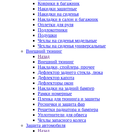
Коврики в багажник
Накидки защитные
Накидки на сиденья
Накладки в салон и багажник
Оплетки для руля
Подлокотники
Подушки
Чехлы на сиденья модельные
Чехлы на сиденья универсальные
Внешний тюнинг
Назад
Внешний тюнинг
Накладки, спойлера, прочее
Дефлектор заднего стекла, люка
Дефлектор капота
Дефлекторы окон
Накладки на задний бампер
Рамки номерные
Пленка для тюнинга и защиты
Реснички и защита фар
Решетки радиатора и бампера
Уплотнители для обвеса
Чехлы запасного колеса
Защита автомобиля
Назад