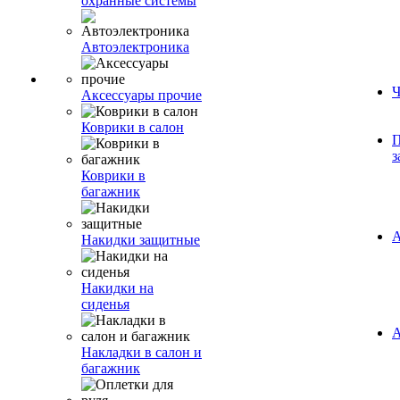
охранные системы
Автоэлектроника
Ч
Аксессуары прочие
Коврики в салон
П
з
Коврики в
багажник
А
Накидки защитные
Накидки на
сиденья
А
Накладки в салон и
багажник