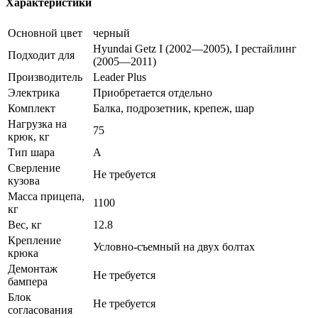
Характеристики
Основной цвет
черный
Hyundai Getz I (2002—2005), I рестайлинг
Подходит для
(2005—2011)
Производитель
Leader Plus
Электрика
Приобретается отдельно
Комплект
Балка, подрозетник, крепеж, шар
Нагрузка на
75
крюк, кг
Тип шара
A
Сверление
Не требуется
кузова
Масса прицепа,
1100
кг
Вес, кг
12.8
Крепление
Условно-съемный на двух болтах
крюка
Демонтаж
Не требуется
бампера
Блок
Не требуется
согласования