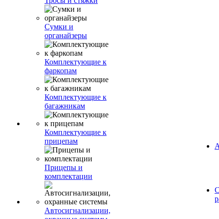
Тросы и стяжки
Сумки и
органайзеры
Комплектующие к
фаркопам
Комплектующие к
багажникам
Комплектующие к
прицепам
А
Прицепы и
комплектации
С
р
Автосигнализации,