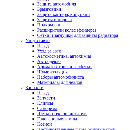
Защита автомобиля
Брызговики
Защита картера, кпп, ркпп
Защиты и пороги
Подкрылки
Расширители колес (фендера)
Сетки и заглушки для защиты радиатора
Уход за авто
Назад
Уход за авто
Автокосметика, автохимия
Автоодеяло
Ароматизаторы и салфетки
Шумоизоляция
Наборы автомобилиста
Материалы для чехлов
Запчасти
Назад
Запчасти
Клипсы
Саморезы
Щетки стеклоочистителя
Галогеновые лампы
Ксенон
Противотуманные фары, ходовые огни