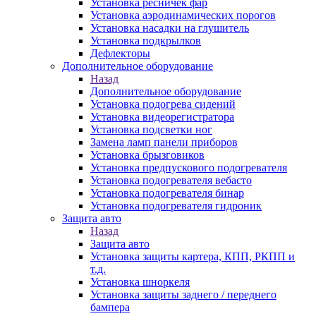
Установка ресничек фар
Установка аэродинамических порогов
Установка насадки на глушитель
Установка подкрылков
Дефлекторы
Дополнительное оборудование
Назад
Дополнительное оборудование
Установка подогрева сидений
Установка видеорегистратора
Установка подсветки ног
Замена ламп панели приборов
Установка брызговиков
Установка предпускового подогревателя
Установка подогревателя вебасто
Установка подогревателя бинар
Установка подогревателя гидроник
Защита авто
Назад
Защита авто
Установка защиты картера, КПП, РКПП и
т.д.
Установка шноркеля
Установка защиты заднего / переднего
бампера