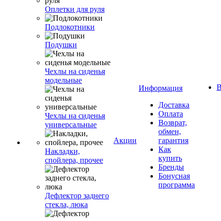
Оплетки для руля
Подлокотники
Подушки
Чехлы на сиденья
модельные
В
Информация
Доставка
Оплата
Чехлы на сиденья
Возврат,
универсальные
обмен,
Акции
гарантия
Как
Накладки,
купить
спойлера, прочее
Бренды
Бонусная
программа
Дефлектор заднего
стекла, люка