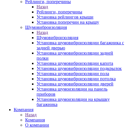
Рейлинги, поперечины
Назад
Рейлинги, поперечины
Установка рейлингов крыши
Установка поперечин на крышу
Шумовиброизоляция
Назад
Шумовиброизоляция
Установка шумовиброизоляции багажника с
задней дверью
Установка шумовиброизоляции задней
полки
Установка шумовиброизоляции капота
Установка шумовиброизоляции подкрылок
Установка шумовиброизоляции пола
Установка шумовиброизоляции потолка
Установка шумовиброизоляции дверей
Установка шумоизоляции на панель
приборов
Установка шумоизоляции на крышку
багажника
Компания
Назад
Компания
О компании