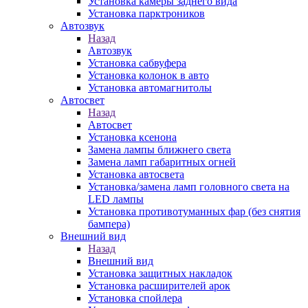
Установка камеры заднего вида
Установка парктроников
Автозвук
Назад
Автозвук
Установка сабвуфера
Установка колонок в авто
Установка автомагнитолы
Автосвет
Назад
Автосвет
Установка ксенона
Замена лампы ближнего света
Замена ламп габаритных огней
Установка автосвета
Установка/замена ламп головного света на
LED лампы
Установка противотуманных фар (без снятия
бампера)
Внешний вид
Назад
Внешний вид
Установка защитных накладок
Установка расширителей арок
Установка спойлера