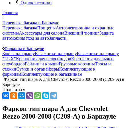
Одноклассники
Главная
-
Перевозка багажа в Барнауле
Перевозка багажа
Прицепы
Автоэлектроника и охранные
системы
Аксессуары для салона
Внешний тюнинг
Защита
автомобиля
Уход за авто
Запчасти
-
Фаркопы в Барнауле
Боксы на крышу
Багажники на крышу
Багажники на крышу
"LUX"
Крепления для велосипедов
Крепления для лыж и
сноубордов
Рейлинги крыши
Грузовые корзины
Тросы и
стяжки
Сумки и органайзеры
Комплектующие к
фаркопам
Комплектующие к багажникам
-
Фаркоп тип шара A для Chevrolet Rezzo 2000-2008 (C209-A) в
Барнауле
Поделиться
Фаркоп тип шара A для Chevrolet
Rezzo 2000-2008 (C209-A) в Барнауле