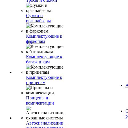
Тросы и стяжки
Сумки и
органайзеры
Комплектующие к
фаркопам
Комплектующие к
багажникам
Комплектующие к
прицепам
А
Прицепы и
комплектации
С
р
Автосигнализации,