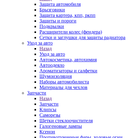
Защита автомобиля
Брызговики
Защита картера, кпп, ркпп
Защиты и пороги
Подкрылки
Расширители колес (фендера)
Сетки и заглушки для защиты радиатора
Уход за авто
Назад
Уход за авто
Автокосметика, автохимия
Автоодеяло
Ароматизаторы и салфетки
Шумоизоляция
Наборы автомобилиста
Материалы для чехлов
Запчасти
Назад
Запчасти
Клипсы
Саморезы
Щетки стеклоочистителя
Галогеновые лампы
Ксенон
Противотуманные фары, ходовые огни