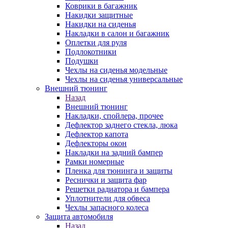
Коврики в багажник
Накидки защитные
Накидки на сиденья
Накладки в салон и багажник
Оплетки для руля
Подлокотники
Подушки
Чехлы на сиденья модельные
Чехлы на сиденья универсальные
Внешний тюнинг
Назад
Внешний тюнинг
Накладки, спойлера, прочее
Дефлектор заднего стекла, люка
Дефлектор капота
Дефлекторы окон
Накладки на задний бампер
Рамки номерные
Пленка для тюнинга и защиты
Реснички и защита фар
Решетки радиатора и бампера
Уплотнители для обвеса
Чехлы запасного колеса
Защита автомобиля
Назад