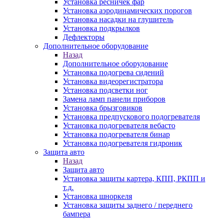
Установка ресничек фар
Установка аэродинамических порогов
Установка насадки на глушитель
Установка подкрылков
Дефлекторы
Дополнительное оборудование
Назад
Дополнительное оборудование
Установка подогрева сидений
Установка видеорегистратора
Установка подсветки ног
Замена ламп панели приборов
Установка брызговиков
Установка предпускового подогревателя
Установка подогревателя вебасто
Установка подогревателя бинар
Установка подогревателя гидроник
Защита авто
Назад
Защита авто
Установка защиты картера, КПП, РКПП и
т.д.
Установка шноркеля
Установка защиты заднего / переднего
бампера