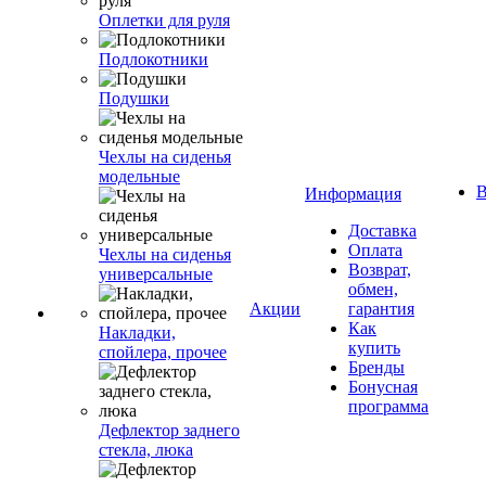
Оплетки для руля
Подлокотники
Подушки
Чехлы на сиденья
модельные
В
Информация
Доставка
Оплата
Чехлы на сиденья
Возврат,
универсальные
обмен,
Акции
гарантия
Как
Накладки,
купить
спойлера, прочее
Бренды
Бонусная
программа
Дефлектор заднего
стекла, люка