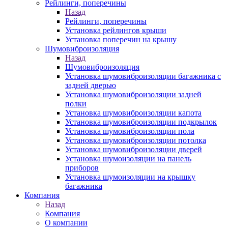
Рейлинги, поперечины
Назад
Рейлинги, поперечины
Установка рейлингов крыши
Установка поперечин на крышу
Шумовиброизоляция
Назад
Шумовиброизоляция
Установка шумовиброизоляции багажника с
задней дверью
Установка шумовиброизоляции задней
полки
Установка шумовиброизоляции капота
Установка шумовиброизоляции подкрылок
Установка шумовиброизоляции пола
Установка шумовиброизоляции потолка
Установка шумовиброизоляции дверей
Установка шумоизоляции на панель
приборов
Установка шумоизоляции на крышку
багажника
Компания
Назад
Компания
О компании