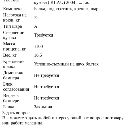
кузова ( KLAU) 2004 - ... г.в.
Комплект
Балка, подрозетник, крепеж, шар
Нагрузка на
75
крюк, кг
Тип шара
A
Сверление
Требуется
кузова
Масса
1100
прицепа, кг
Вес, кг
16.5
Крепление
Условно-съемный на двух болтах
крюка
Демонтаж
Не требуется
бампера
Блок
Не требуется
согласования
Вырез в
Не требуется
бампере
Балка
Закрытая
Задать вопрос
Вы можете задать любой интересующий вас вопрос по товару
или работе магазина.