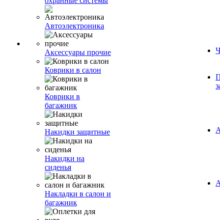
охранные системы
Автоэлектроника
Ч
Аксессуары прочие
Коврики в салон
П
з
Коврики в
багажник
А
Накидки защитные
Накидки на
сиденья
А
Накладки в салон и
багажник