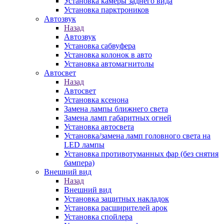
Установка камеры заднего вида
Установка парктроников
Автозвук
Назад
Автозвук
Установка сабвуфера
Установка колонок в авто
Установка автомагнитолы
Автосвет
Назад
Автосвет
Установка ксенона
Замена лампы ближнего света
Замена ламп габаритных огней
Установка автосвета
Установка/замена ламп головного света на
LED лампы
Установка противотуманных фар (без снятия
бампера)
Внешний вид
Назад
Внешний вид
Установка защитных накладок
Установка расширителей арок
Установка спойлера